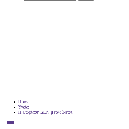
Home
Υγεία
Η ψωρίαση ΔΕΝ μεταδίδεται!
Υγεία