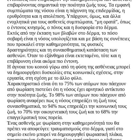
επιβαρύνοντας σημαντικά την ποιότητα ζωής τους. Τα εμφανή
συμπτώματα της νόσου είναι η πάχυνση της επιδερμίδας, η
ερυθρότητα και η απολέπιση. Υπάρχουν, όμως, και άλλα
ενοχλητικά για τους ασθενείς συμπτώματα, “μη ορατά”, όπως
ο έντονος κνησμός, ο πόνος και η δυσφορία στο δέρμα.
Εκτός από την έκταση των βλαβών στο δέρμα, το πόσο
σοβαρή είναι η νόσος υπολογίζεται και με βάση τις συνέπειες
που προκαλεί στην καθημερινότητα, τις φυσικές
δραστηριότητες και τη συναισθηματική κατάσταση των
ασθενών. Όταν το εξάνθημα είναι εκτεταμένο, τότε και η
επιβάρυνση είναι ακόμα πιο έντονη.
Η άγνοια του κοινού γύρω από τη φύση της ασθένειας μπορεί
να δημιουργήσει δυσκολίες στις κοινωνικές σχέσεις, στην
εργασία, στη σχέση με το άλλο φύλο.
Χαρακτηριστικό είναι ότι το 75% των ατόμων που πάσχουν
από ψωρίαση πιστεύει ότι η νόσος έχει αρνητικό αντίκτυπο
στην ποιότητα ζωής. Το 98% των ατόμων που πάσχουν από
ψωρίαση αναφέρει πως η νόσος επηρεάζει τη ζωή τους
συναισθηματικά, το 94% πως επηρεάζει την κοινωνική τους
ζωή, το 70% την οικογενειακή τους ζωή και το 68% την
επαγγελματική τους πορεία.
Ένας ασθενής με ψωρίαση στην καθημερινότητά του θα
πρέπει να αποφεύγει: τραυματισμούς στο δέρμα, γιατί στο
σημείο εκείνο μπορεί να δημιουργηθεί ψωριασική πλάκα,
παρατεταμένη έκθεση στον ήλιο γιατί υπάρχει ο κίνδυνος