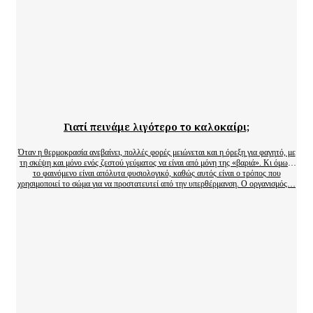
Γιατί πεινάμε λιγότερο το καλοκαίρι;
Όταν η θερμοκρασία ανεβαίνει, πολλές φορές μειώνεται και η όρεξη για φαγητό, με
τη σκέψη και μόνο ενός ζεστού γεύματος να είναι από μόνη της «βαριά». Κι όμως,
το φαινόμενο είναι απόλυτα φυσιολογικό, καθώς αυτός είναι ο τρόπος που
χρησιμοποιεί το σώμα για να προστατευτεί από την υπερθέρμανση. Ο οργανισμός…