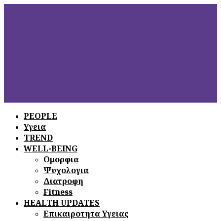
PEOPLE
Υγεια
ΞΕΦΥΛΛΙΣΤΕ
ΤΟ ΤΕΛΕΥΤΑΙΟ
TREND
ΤΕΥΧΟΣ
WELL-BEING
Ομορφια
Ψυχολογια
Διατροφη
Fitness
HEALTH UPDATES
Επικαιροτητα Υγειας