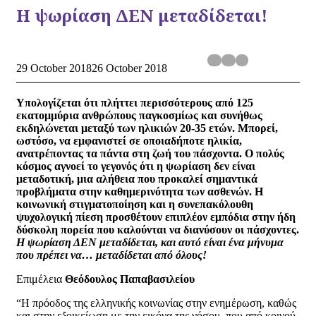
Η ψωρίαση ΔΕΝ μεταδίδεται!
29 October 2018
26 October 2018
Υπολογίζεται ότι πλήττει περισσότερους από 125
εκατομμύρια ανθρώπους παγκοσμίως και συνήθως
εκδηλώνεται μεταξύ των ηλικιών 20-35 ετών. Μπορεί,
ωστόσο, να εμφανιστεί σε οποιαδήποτε ηλικία,
ανατρέποντας τα πάντα στη ζωή του πάσχοντα. Ο πολύς
κόσμος αγνοεί το γεγονός ότι η ψωρίαση δεν είναι
μεταδοτική, μια αλήθεια που προκαλεί σημαντικά
προβλήματα στην καθημερινότητα των ασθενών. Η
κοινωνική στιγματοποίηση και η συνεπακόλουθη
ψυχολογική πίεση προσθέτουν επιπλέον εμπόδια στην ήδη
δύσκολη πορεία που καλούνται να διανύσουν οι πάσχοντες.
Η ψωρίαση ΔΕΝ μεταδίδεται, και αυτό είναι ένα μήνυμα
που πρέπει να… μεταδίδεται από όλους!
Επιμέλεια
Θεόδουλος Παπαβασιλείου
“Η πρόοδος της ελληνικής κοινωνίας στην ενημέρωση, καθώς
και στην εξοικείωση με την εικόνα της νόσου, που από κοινού