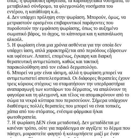
όπως: η ψωριασική αρθρίτιδα, τα καρδιαγγειακά νοσήματα, το
μεταβολικό σύνδρομο, τα φλεγμονώδη νοσήματα του
εντέρου, η κατάθλιψη κ.ά..
4. Δεν υπάρχει πρόληψη στην ψωρίαση. Μπορούν, όμως, να
μετριαστούν ορισμένοι επιβαρυντικοί παράγοντες που
πυροδοτούν την εμφάνιση ψωρίασης, όπως το αυξημένο
σωματικό βάρος, το άγχος, το κάπνισμα και η κατανάλωση
αλκοόλ.
5. Η ψωρίαση είναι μια χρόνια ασθένεια για την οποία δεν
υπάρχει ίαση, απλά χαρακτηρίζεται από περιόδους εξάρσεων
και υφέσεων. Απαιτεί, επομένως, έγκαιρη και διαρκή
θεραπευτική αντιμετώπιση, καθώς και τακτική
παρακολούθηση από τον ειδικό δερματολόγο.
6. Μπορεί να μην είναι ιάσιμη, αλλά η ψωρίαση μπορεί να
αντιμετωπιστεί αποτελεσματικά. Οι διάφορες θεραπείες έχουν
τρεις κύριους στόχους: να σταματήσουν την υπερδραστήρια
αναπαραγωγή των κυττάρων του δέρματος, να απαλύνουν τη
φαγούρα και τη φλεγμονή, και τέλος να απομακρύνουν από το
σώμα τα νεκρά κύτταρα που περισσεύουν. Σήμερα υπάρχουν
διαθέσιμες πολλές θεραπείες που μπορεί να είναι τοπικές,
χάπια από του στόματος, ενέσιμα φάρμακα ή/και
φωτοθεραπεία.
7. Η ψωρίαση ΔΕΝ είναι μεταδοτική. Δεν μεταδίδεται με
κανέναν τρόπο, ούτε για παράδειγμα αν αγγίξετε το δέρμα που
πάσχει, μοιραστείτε φαγητό ή κολυμπήσετε μαζί με έναν