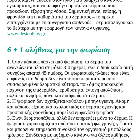
εγκαύματος, και να αποφεύγει ορισμένα φάρμακα που
προκαλούν έξαρση της νόσου. Σημαντική είναι, επίσης, η
φροντίδα και η καθαριότητα του δέρματος – το πρώτο
επιτυγχάνεται με τη συνεργασία ασθενούς – δερματολόγου και
το δεύτερο με την εφαρμογή των κανόνων υγιεινής.
www.destoallios.gr
6 + 1 αλήθειες για την ψωρίαση
1. Όταν κάποιος πάσχει από ψωρίαση, το δέρμα του
ανανεώνεται μέσα σε μόλις 3-4 ημέρες, ενώ η διαδικασία αυτή
συνήθως απαιτεί 45 ημέρες. Οι ψωριασικές πλάκες που είναι
εμφανείς στο δέρμα δεν είναι τίποτα περισσότερο από
συσσωρευμένα δερματικά κύτταρα, που όμως προκαλούν
πάχυνση της επιδερμίδας, ερυθρότητα, έντονη απολέπιση,
αλλά και κνησμό, πόνο και δυσφορία στο δέρμα.
2. Η ψωρίαση δεν σχετίζεται καθόλου με την υγιεινή. Ακόμη
και κάποιος εξαιρετικά σχολαστικός σε θέματα υγιεινής και
προσωπικής φροντίδας μπορεί να εμφανίσει ψωρίαση.
3. Είναι δερματοπάθεια, αλλά δεν επηρεάζει μόνο το δέρμα. Η
ψωρίαση χαρακτηρίζεται από συστηματική φλεγμονή, γι΄ αυτό
και μπορεί να επηρεάσει συνολικά τον οργανισμό με πολλούς
τρόπους. Συνδέεται με αυξημένο κίνδυνο για άλλες παθήσεις