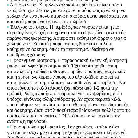
•
Άφθονο νερό. Χειµώνα-καλοκαίρι πρέπει να πίνετε τόσο
νερό, όσο χρειάζεστε για να έχουν τα ούρα σας αχνό κίτρινο
χρώµα. Αν είναι πολύ κίτρινα ή σκούρα, είστε αφυδατωµένοι
και αυτό µπορεί να εντείνει την ψωρίαση.
•
Έλεγχος του στρες. Η περίοδος των γιορτών είναι η πιο
στρεσογόνος εποχή του χρόνου και το στρες είναι εκλυτικός
παράγοντας ψωρίασης. Αφιερώστε καθηµερινά χρόνο για να
χαλαρώνετε. Σε αυτό µπορεί να σας βοηθήσει πολύ η
καθηµερινή άσκηση, όπως το περπάτηµα, ιδιαίτερα σε
υπαίθριους χώρους.
•
Προσεγµένη διατροφή. Η παραδοσιακή ελληνική διατροφή
µπορεί να ωφελήσει σηµαντικά. Έχει παρατηρηθεί ότι η
κατανάλωση κυρίως άφθονων ψαριών, φρούτων, λαχανικών
και η χρήση ως κύριου λίπους του ελαιολάδου µπορεί να
καταπραΰνει τα συµπτώµατα των ασθενών µε ψωρίαση. Να
αποφεύγετε το πολύ αλκοόλ (όχι πάνω από 1-2 ποτά την
ηµέρα), ιδίως αν παίρνετε φάρµακα για την ψωρίαση, διότι
υπάρχει κίνδυνος αλληλεπίδρασης. Αν έχετε περιττά κιλά,
προσπαθήστε να τα χάσετε µε συνδυασµό υγιεινής διατροφής
και άσκησης, διότι στα λιποκύτταρα βρίσκονται πολλές από τις
ουσίες (λ.χ. κυτταροκίνες, TNF-α) που εµπλέκονται στην
ανάπτυξη της νόσου.
•
Προσαρµογή της θεραπείας. Τον χειµώνα, κατά κανόνα,
γίνεται πιο συχνή, εντατική ή ισχυρή η φαρµακευτική αγωγή.
Αντιθέτως, το καλοκαίρι οι ασθενείς µπορεί να είναι καλά