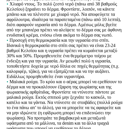
•
Χλιαρό ντους. Το πολύ ζεστό νερό (πάνω από 38 βαθµούς
Κελσίου) ξηραίνει το δέρµα. Φροντίστε, λοιπόν, να κάνετε
µπάνιο και να πλένεστε µε χλιαρό νερό. Να αποφεύγετε τα
αφρόλουτρα, ιδιαίτερα τα παρατεταµένα (πάνω από 10 λεπτά),
διότι αφαιρούν υγρασία από το δέρµα. Αµέσως µόλις βγείτε
από την µπανιέρα πρέπει να αλείψετε το δέρµα σας µε άφθονη
ενυδατική κρέµα, ενόσω είναι ακόµα το δέρµα σας νωπό.
•
Προσοχή στη θερµοκρασία και την υγρασία στο σπίτι.
Ιδανικά η θερµοκρασία στο σπίτι σας πρέπει να είναι 23-24
βαθµοί Κελσίου και η υγρασία πρέπει να κυµαίνεται µεταξύ
30% και 50%. Προµηθευτείτε ένα θερµόµετρο τοίχου µε
ένδειξη και για την υγρασία. Αν µειωθεί πολύ η υγρασία,
τοποθετήστε δοχεία µε νερό δίπλα σε πηγές θερµότητας (π.χ.
καλοριφέρ, τζάκι), για να εξατµίζεται και να την αυξάνει.
Ειδάλλως προμηθευθείτε έναν υγραντήρα.
•
Μαλακά ρούχα. Το κρύο και ο αέρας µπορεί να ερεθίσουν το
δέρµα και να προκαλέσουν έξαρση της ψωρίασης και της
ψωριασικής αρθρίτιδας. Φροντίστε να ντύνεστε πάντοτε µε
µαλακά ρούχα. Εκτός σπιτιού µην ξεχνάτε το κασκόλ, το
καπέλο και τα γάντια. Να ντύνεστε σε στοιβάδες (πολλά ρούχα
το ένα πάνω απ’ το άλλο), για να µπορείτε να τις αφαιρείτε και
να µην ιδρώνετε (η εφίδρωση µπορεί να επιδεινώσει την
ψωρίαση). Να προτιµάτε τα βαµβακερά και µεταξωτά
υφάσµατα από τα µάλλινα, τα denim και τα άλλα τραχιά
υφάσµατα που µπορεί να ερεθίσουν το δέρµα.