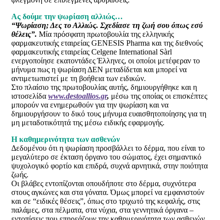
Ας δούμε την ψωρίαση αλλιώς…
“Ψωρίαση; Δες το Αλλιώς. Σχεδίασε τη ζωή σου όπως εσύ
θέλεις”.
Μία πρόσφατη πρωτοβουλία της ελληνικής
φαρμακευτικής εταιρείας GENESIS Pharma και της διεθνούς
φαρμακευτικής εταιρείας Celgene International Sàrl
ενεργοποίησε εκατοντάδες Έλληνες, οι οποίοι μετέφεραν το
μήνυμα πως η ψωρίαση ΔΕΝ μεταδίδεται και μπορεί να
αντιμετωπιστεί με τη βοήθεια των ειδικών.
Στο πλαίσιο της πρωτοβουλίας αυτής, δημιουργήθηκε και η
ιστοσελίδα
www.destoallios.gr
,
μέσω της οποίας οι επισκέπτες
μπορούν να ενημερωθούν για την ψωρίαση και να
δημιουργήσουν το δικό τους μήνυμα ευαισθητοποίησης για τη
μη μεταδοτικότητά της μέσω ειδικής εφαρμογής.
Η καθημερινότητα των ασθενών
Δεδομένου ότι η ψωρίαση προσβάλλει το δέρμα, που είναι το
μεγαλύτερο σε έκταση όργανο του σώματος, έχει σημαντικό
ψυχολογικό φορτίο και επιδρά, συχνά αρνητικά, στην ποιότητα
ζωής.
Οι βλάβες εντοπίζονται οπουδήποτε στο δέρμα, συχνότερα
στους αγκώνες και στα γόνατα. Όμως μπορεί να εμφανιστούν
και σε “ειδικές θέσεις”, όπως στο τριχωτό της κεφαλής, στις
παλάμες, στα πέλματα, στα νύχια, στα γεννητικά όργανα –
εντοπίσεις που επηρεάζουν την καθημερινότητα των ασθενών,