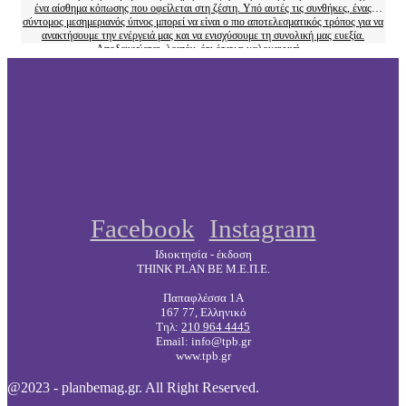
ένα αίσθημα κόπωσης που οφείλεται στη ζέστη. Υπό αυτές τις συνθήκες, ένας
σύντομος μεσημεριανός ύπνος μπορεί να είναι ο πιο αποτελεσματικός τρόπος για να
ανακτήσουμε την ενέργειά μας και να ενισχύσουμε τη συνολική μας ευεξία.
Αποδεικνύεται, λοιπόν, ότι όταν η καλοκαιρινή…
Facebook
Instagram
Ιδιοκτησία - έκδοση
THINK PLAN BE Μ.Ε.Π.Ε.
Παπαφλέσσα 1Α
167 77, Ελληνικό
Τηλ:
210 964 4445
Email: info@tpb.gr
www.tpb.gr
@2023 - planbemag.gr. All Right Reserved.