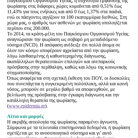
Παγκόσμιου Οργανισμού Υγείας, η συχνότητα εμφάνισης της
ψωρίασης στις διάφορες χώρες κυμαίνεται από 0,51% έως
11,43% για τους ενήλικες και από 0 έως 1,37% στα παιδιά,
ενώ οι πάσχοντες αγγίζουν τα 100 εκατομμύρια διεθνώς. Στη
χώρα μας, ο αριθμός των ασθενών με ψωρίαση υπολογίζεται
περίπου στις 200.000.
Το 2014, τα κράτη-μέλη του Παγκόσμιου Οργανισμού Υγείας
αναγνώρισαν την ψωρίαση ως σοβαρό μη μεταδιδόμενο
νόσημα (NCD). Η απόφαση ανέδειξε ότι πολλά άτομα σε
όλον τον κόσμο υποφέρουν αχρείαστα από την ψωρίαση,
λόγω λανθασμένης ή καθυστερημένης διάγνωσης,
ακατάλληλων θεραπευτικών επιλογών και ανεπαρκούς
πρόσβασης στην περίθαλψη, καθώς και λόγω της κοινωνικής
στιγματοποίησης.
Όπως αναφέρεται στη σχετική έκθεση του ΠOY, oι δυσκολίες
που συνεπάγεται η συγκεκριμένη πολύπλοκη, αλλά και κοινή
νόσος, μπορούν σε μεγάλο βαθμό να αποφευχθούν, με
βελτίωση της πρόσβασης στην έγκαιρη διάγνωση και την
κατάλληλη θεραπεία της ψωρίασης.
(
www.epidermia.gr
).
Αίτια και μορφές
Η ακριβής αιτιολογία της ψωρίασης παραμένει άγνωστη.
Σύμφωνα με τα τελευταία επιστημονικά δεδομένα, η ψωρίαση
σχετίζεται με το ανοσοποιητικό σύστημα και γι’ αυτό