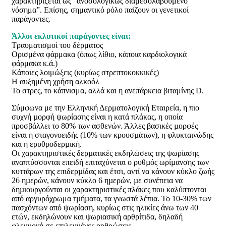
χαρακτηρίζεται ως “ανοσολογικώς διαμεσολαβούμενο
νόσημα”. Επίσης, σημαντικό ρόλο παίζουν οι γενετικοί
παράγοντες.
Άλλοι εκλυτικοί παράγοντες είναι:
Τραυματισμοί του δέρματος
Ορισμένα φάρμακα (όπως λίθιο, κάποια καρδιολογικά
φάρμακα κ.ά.)
Κάποιες λοιμώξεις (κυρίως στρεπτοκοκκικές)
Η αυξημένη χρήση αλκοόλ
Το στρες, το κάπνισμα, αλλά και η ανεπάρκεια βιταμίνης D.
Σύμφωνα με την Ελληνική Δερματολογική Εταιρεία, η πιο
συχνή µορφή ψωρίασης είναι η κατά πλάκας, η οποία
προσβάλλει το 80% των ασθενών. Άλλες βασικές µορφές
είναι η σταγονοειδής (10% των κρουσµάτων), η φλυκταινώδης
και η ερυθροδερµική.
Οι χαρακτηριστικές δερµατικές εκδηλώσεις της ψωρίασης
αναπτύσσονται επειδή επιταχύνεται ο ρυθµός ωρίµανσης των
κυττάρων της επιδερµίδας και έτσι, αντί να κάνουν κύκλο ζωής
26 ηµερών, κάνουν κύκλο 6 ηµερών, µε συνέπεια να
δηµιουργούνται οι χαρακτηριστικές πλάκες που καλύπτονται
από αργυρόχρωμα τµήµατα, τα γνωστά λέπια. Το 10-30% των
πασχόντων από ψωρίαση, κυρίως στις ηλικίες άνω των 40
ετών, εκδηλώνουν και ψωριασική αρθρίτιδα, δηλαδή
φλεγµονή σε επιλεγµένες αρθρώσεις.