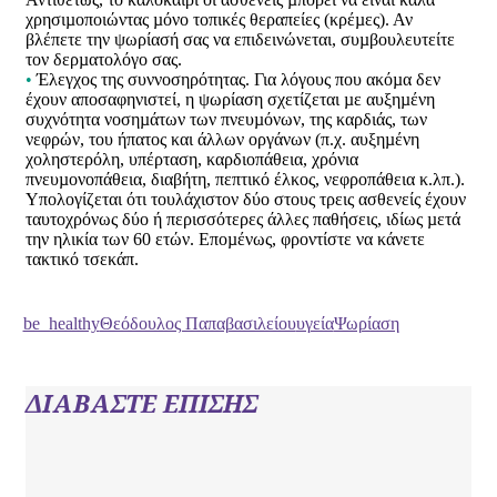
χρησιµοποιώντας µόνο τοπικές θεραπείες (κρέµες). Αν
βλέπετε την ψωρίασή σας να επιδεινώνεται, συµβουλευτείτε
τον δερµατολόγο σας.
•
Έλεγχος της συννοσηρότητας. Για λόγους που ακόµα δεν
έχουν αποσαφηνιστεί, η ψωρίαση σχετίζεται µε αυξηµένη
συχνότητα νοσηµάτων των πνευµόνων, της καρδιάς, των
νεφρών, του ήπατος και άλλων οργάνων (π.χ. αυξηµένη
χοληστερόλη, υπέρταση, καρδιοπάθεια, χρόνια
πνευµονοπάθεια, διαβήτη, πεπτικό έλκος, νεφροπάθεια κ.λπ.).
Υπολογίζεται ότι τουλάχιστον δύο στους τρεις ασθενείς έχουν
ταυτοχρόνως δύο ή περισσότερες άλλες παθήσεις, ιδίως µετά
την ηλικία των 60 ετών. Εποµένως, φροντίστε να κάνετε
τακτικό τσεκάπ.
be_healthy
Θεόδουλος Παπαβασιλείου
υγεία
Ψωρίαση
ΔΙΑΒΑΣΤΕ ΕΠΙΣΗΣ