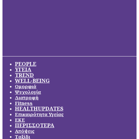
PEOPLE
ΥΓΕΙΑ
TREND
WELL-BEING
Ομορφιά
Ψυχολογία
Διατροφή
Fitness
HEALTHUPDATES
Επικαιρότητα Υγείας
ΕΚΕ
ΠΕΡΙΣΣΟΤΕΡΑ
Απόψεις
Ταξίδι