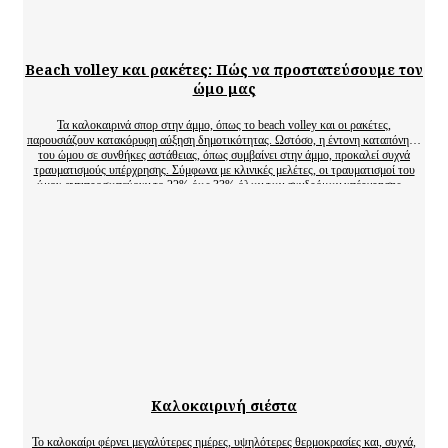
Beach volley και ρακέτες: Πώς να προστατεύσουμε τον
ώμο μας
Τα καλοκαιρινά σπορ στην άμμο, όπως το beach volley και οι ρακέτες,
παρουσιάζουν κατακόρυφη αύξηση δημοτικότητας. Ωστόσο, η έντονη καταπόνηση
του ώμου σε συνθήκες αστάθειας, όπως συμβαίνει στην άμμο, προκαλεί συχνά
τραυματισμούς υπέρχρησης. Σύμφωνα με κλινικές μελέτες, οι τραυματισμοί του
ώμου αντιπροσωπεύουν το 22% έως 33% όλων των συνδρόμων υπέρχρησης…
Καλοκαιρινή σιέστα
Το καλοκαίρι φέρνει μεγαλύτερες ημέρες, υψηλότερες θερμοκρασίες και, συχνά,