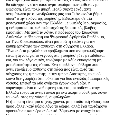
θα οδηγήσουν στην αποστιγματοποίηση των ασθενών με
ψωρίαση, είναι πολύ μικρή. Πολύ συχνά ερχόμαστε
αντιμέτωποι με συνανθρώπους μας που “κάνουν ένα βήμα
πίσω” στην εικόνα της ψωρίασης. Ειδικότερα σε μία
μεσογειακή χώρα σαν την Ελλάδα, με υψηλές θερμοκρασίες,
η ενδυμασία μας καθιστά συχνά τις δερματικές βλάβες
εμφανείς”. Με αυτά τα λόγια, η πρόεδρος του Συλλόγου
Ασθενών με Ψωρίαση και Ψωριασική Αρθρίτιδα Επιδέρμια,
κα Τίνα Κουκοπούλου, δίνει μια πρώτη εικόνα για την
καθημερινότητα των ασθενών στη σύγχρονη Ελλάδα.
“Ένα από τα μεγαλύτερα προβλήματα που αντιμετωπίζουμε
είναι η άγνοια για το γεγονός ότι η ψωρίαση δεν μεταδίδεται
και, για τον λόγο αυτόν, τονίζουμε με κάθε ευκαιρία τη μη
μεταδοτικότητα της νόσου. Ένα επιπλέον πρόβλημα που
αντιμετωπίζει ο ασθενής στη χώρα μας είναι αυτό της
σύγχυσης της ψωρίασης με την ψώρα. Δυστυχώς, το ευρύ
κοινό δεν γνωρίζει ότι πρόκειται για δύο εντελώς διαφορετικές
νόσους. Επειδή τα δύο ονόματα έχουν κοινή ρίζα, η
παρανόηση είναι συνηθισμένη και, έτσι, οι ασθενείς στην
Ελλάδα έρχονται αντιμέτωποι με ένα ακόμη πρόβλημα, λόγω
του ονόματος της νόσου”, συμπληρώνει.
Η ψωρίαση είναι μια συχνή, χρόνια, μη μεταδοτική νόσος, που
προσβάλλει κατά κύριο λόγο το δέρμα, αλλά έχει ταυτόχρονα
προεκτάσεις και πέρα από αυτό. Σύμφωνα με στοιχεία του