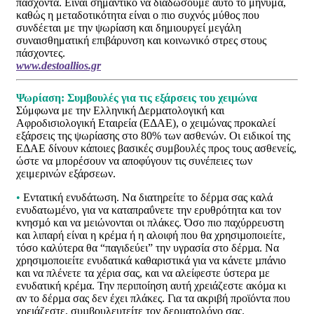
πάσχοντα. Είναι σημαντικό να διαδώσουμε αυτό το μήνυμα,
καθώς η μεταδοτικότητα είναι ο πιο συχνός μύθος που
συνδέεται με την ψωρίαση και δημιουργεί μεγάλη
συναισθηματική επιβάρυνση και κοινωνικό στρες στους
πάσχοντες.
www.destoallios.gr
Ψωρίαση: Συµβουλές για τις εξάρσεις του χειµώνα
Σύμφωνα με την Ελληνική Δερµατολογική και
Αφροδισιολογική Εταιρεία (ΕΔΑΕ), ο χειµώνας προκαλεί
εξάρσεις της ψωρίασης στο 80% των ασθενών. Οι ειδικοί της
ΕΔΑΕ δίνουν κάποιες βασικές συμβουλές προς τους ασθενείς,
ώστε να μπορέσουν να αποφύγουν τις συνέπειες των
χειμερινών εξάρσεων.
•
Εντατική ενυδάτωση. Να διατηρείτε το δέρµα σας καλά
ενυδατωµένο, για να καταπραΰνετε την ερυθρότητα και τον
κνησµό και να µειώνονται οι πλάκες. Όσο πιο παχύρρευστη
και λιπαρή είναι η κρέµα ή η αλοιφή που θα χρησιµοποιείτε,
τόσο καλύτερα θα “παγιδεύει” την υγρασία στο δέρµα. Να
χρησιµοποιείτε ενυδατικά καθαριστικά για να κάνετε µπάνιο
και να πλένετε τα χέρια σας, και να αλείφεστε ύστερα µε
ενυδατική κρέµα. Την περιποίηση αυτή χρειάζεστε ακόµα κι
αν το δέρµα σας δεν έχει πλάκες. Για τα ακριβή προϊόντα που
χρειάζεστε, συµβουλευτείτε τον δερµατολόγο σας.