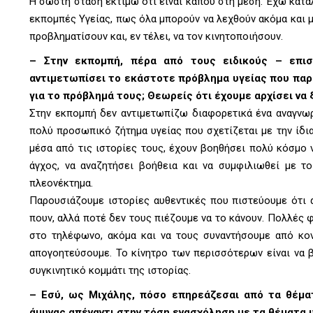
Η σωστή στάση εκτιμώ ότι είναι κάπου στη μέση. Έχω κατα
εκπομπές Υγείας, πως όλα μπορούν να λεχθούν ακόμα και μ
προβληματίσουν και, εν τέλει, να τον κινητοποιήσουν.
–
Στην εκπομπή, πέρα από τους ειδικούς – επισ
αντιμετωπίσει το εκάστοτε πρόβλημα υγείας που παρου
για το πρόβλημά τους; Θεωρείς ότι έχουμε αρχίσει να
Στην εκπομπή δεν αντιμετωπίζω διαφορετικά ένα αναγνωρ
πολύ προσωπικό ζήτημα υγείας που σχετίζεται με την ίδια 
μέσα από τις ιστορίες τους, έχουν βοηθήσει πολύ κόσμο ν
άγχος, να αναζητήσει βοήθεια και να συμφιλιωθεί με τ
πλεονέκτημα.
Παρουσιάζουμε ιστορίες αυθεντικές που πιστεύουμε ότι 
πουν, αλλά ποτέ δεν τους πιέζουμε να το κάνουν. Πολλές φ
στο τηλέφωνο, ακόμα και να τους συναντήσουμε από κοντ
απογοητεύσουμε. Το κίνητρο των περισσότερων είναι να 
συγκινητικό κομμάτι της ιστορίας.
–
Εσύ, ως Μιχάλης, πόσο επηρεάζεσαι από τα θέμα
άμυνας απέναντι στην τόση ενασχόληση με τα θέματα υ