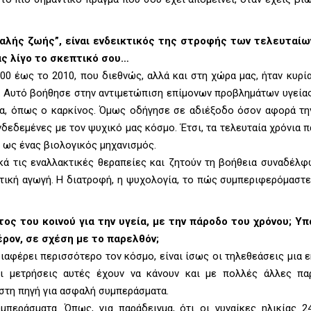
αλής ζωής”, είναι ενδεικτικός της στροφής των τελευταίω
ας λίγο το σκεπτικό σου…
0 έως το 2010, που διεθνώς, αλλά και στη χώρα μας, ήταν κυρί
. Αυτό βοήθησε στην αντιμετώπιση επίμονων προβλημάτων υγείας
τα, όπως ο καρκίνος. Όμως οδήγησε σε αδιέξοδο όσον αφορά τη
δεδεμένες με τον ψυχικό μας κόσμο. Έτσι, τα τελευταία χρόνια π
ο ως ένας βιολογικός μηχανισμός.
κά τις εναλλακτικές θεραπείες και ζητούν τη βοήθεια συναδέλφ
υτική αγωγή. Η διατροφή, η ψυχολογία, το πώς συμπεριφερόμαστε
ς του κοινού για την υγεία, με την πάροδο του χρόνου; Υπ
ρον, σε σχέση με το παρελθόν;
διαφέρει περισσότερο τον κόσμο, είναι ίσως οι τηλεθεάσεις μια
οι μετρήσεις αυτές έχουν να κάνουν και με πολλές άλλες π
ιστη πηγή για ασφαλή συμπεράσματα.
υμπεράσματα. Όπως, για παράδειγμα, ότι οι γυναίκες ηλικίας 