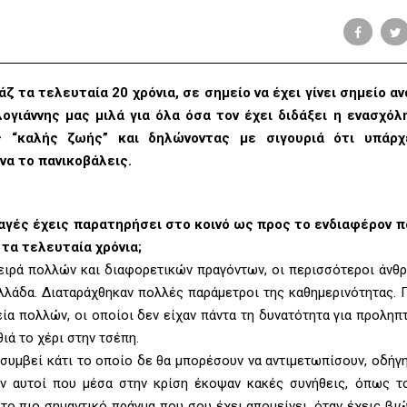
ζ τα τελευταία 20 χρόνια, σε σημείο να έχει γίνει σημείο 
γιάννης μας μιλά για όλα όσα τον έχει διδάξει η ενασχόλ
ς “καλής ζωής” και δηλώνοντας με σιγουριά ότι υπάρχ
να το πανικοβάλεις.
λαγές έχεις παρατηρήσει στο κοινό ως προς το ενδιαφέρον π
 τα τελευταία χρόνια;
σειρά πολλών και διαφορετικών πραγόντων, οι περισσότεροι άνθρ
Ελλάδα. Διαταράχθηκαν πολλές παράμετροι της καθημερινότητας.
ία πολλών, οι οποίοι δεν είχαν πάντα τη δυνατότητα για προληπ
ιά το χέρι στην τσέπη.
 συμβεί κάτι το οποίο δε θα μπορέσουν να αντιμετωπίσουν, οδήγ
αν αυτοί που μέσα στην κρίση έκοψαν κακές συνήθεις, όπως το
ς το πιο σημαντικό πράγμα που σου έχει απομείνει, όταν έχεις β