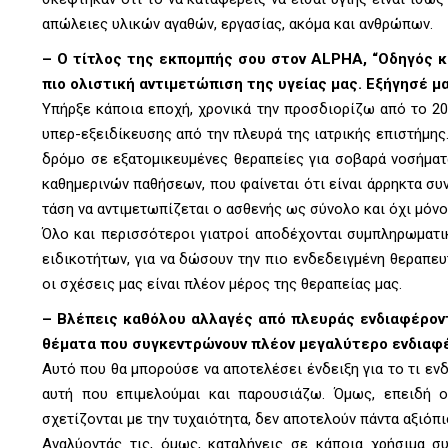
απώλειες υλικών αγαθών, εργασίας, ακόμα και ανθρώπων.
–
Ο τίτλος της εκπομπής σου στον ALPHA, “Οδηγός κ
πιο ολιστική αντιμετώπιση της υγείας μας. Εξήγησέ μ
Υπήρξε κάποια εποχή, χρονικά την προσδιορίζω από το 200
υπερ-εξειδίκευσης από την πλευρά της ιατρικής επιστήμης
δρόμο σε εξατομικευμένες θεραπείες για σοβαρά νοσήμα
καθημερινών παθήσεων, που φαίνεται ότι είναι άρρηκτα συν
τάση να αντιμετωπίζεται ο ασθενής ως σύνολο και όχι μόν
Όλο και περισσότεροι γιατροί αποδέχονται συμπληρωματι
ειδικοτήτων, για να δώσουν την πιο ενδεδειγμένη θεραπε
οι σχέσεις μας είναι πλέον μέρος της θεραπείας μας.
–
Βλέπεις καθόλου αλλαγές από πλευράς ενδιαφέροντο
θέματα που συγκεντρώνουν πλέον μεγαλύτερο ενδιαφέ
Αυτό που θα μπορούσε να αποτελέσει ένδειξη για το τι εν
αυτή που επιμελούμαι και παρουσιάζω. Όμως, επειδή 
σχετίζονται με την τυχαιότητα, δεν αποτελούν πάντα αξιόπ
Αναλύοντάς τις, όμως, καταλήγεις σε κάποια χρήσιμα σ