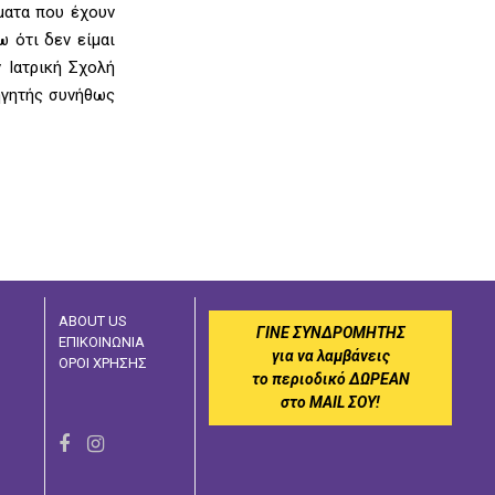
ματα που έχουν
ω ότι δεν είμαι
 Ιατρική Σχολή
ηγητής συνήθως
ABOUT US
ΓΙΝΕ ΣΥΝΔΡΟΜΗΤΗΣ
ΕΠΙΚΟΙΝΩΝΙΑ
για να λαμβάνεις
ΟΡΟΙ ΧΡΗΣΗΣ
το περιοδικό ΔΩΡΕΑΝ
στο MAIL ΣΟΥ!
F
I
a
n