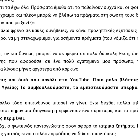
τι τα έχω όλα. Πρόσφατα έμαθα ότι το παθαίνουν συχνά και οι φοι
 ψύχραιμο και πλέον μπορώ να βλέπω τα πράγματα στη σωστή τους 
α που με ξενίζει.
βάλω φρένο σε κακές συνήθειες, να κάνω προληπτικές εξετάσεις
ρο, να μη στεναχωριέμαι για ασήμαντα πράγματα (που νόμιζα ότι 
η, αν και δύναμη, μπορεί να σε φέρει σε πολύ δύσκολη θέση, ό
ασης που αφορούσε σε ένα πολύ αγαπημένο μου πρόσωπο, 
α λίγους μήνες αργότερα από καρκίνο.
χεις και δικό σου κανάλι στο YouTube. Ποιο ρόλο βλέπεις
α Υγείας; Το συμβουλευόμαστε, το εμπιστευόμαστε υπερβο
, άλλο τόσο επικίνδυνος μπορεί να γίνει. Έχω δεχθεί πολλά τ
ποίοι πήραν μια διάγνωση ή εμφάνισαν ένα σύμπτωμα, και το πρ
ς περιμένει.
 όχι ο φωτεινός παντογνώστης όσον αφορά τα ιατρικά ζητήματα.
ός γιατρός είναι ο πλέον αρμόδιος να δώσει απαντήσεις.