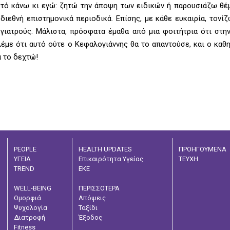
αυτό κάνω κι εγώ: ζητώ την άποψη των ειδικών ή παρουσιάζω θέ
ιεθνή επιστημονικά περιοδικά. Επίσης, με κάθε ευκαιρία, τονίζ
ιατρούς. Μάλιστα, πρόσφατα έμαθα από μια φοιτήτρια ότι στην
λέμε ότι αυτό ούτε ο Κεφαλογιάννης θα το απαντούσε, και ο καθ
α το δεχτώ!
PEOPLE
HEALTH UPDATES
ΠΡΟΗΓΟΥΜΕΝΑ
ΥΓΕΙΑ
Επικαιρότητα Υγείας
ΤΕΥΧΗ
TREND
ΕΚΕ
WELL-BEING
ΠΕΡΙΣΣΟΤΕΡΑ
Ομορφιά
Απόψεις
Ψυχολογία
Ταξίδι
Διατροφή
Έξοδος
Fitness