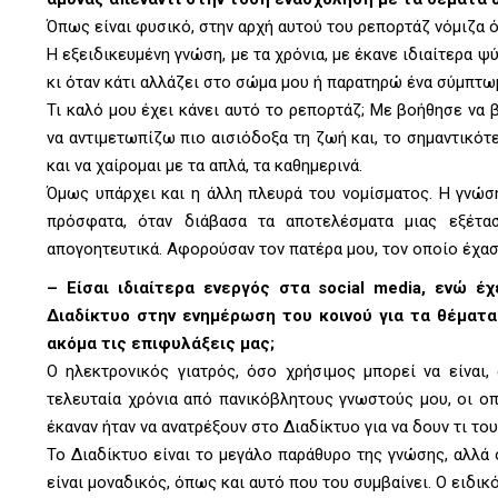
Όπως είναι φυσικό, στην αρχή αυτού του ρεπορτάζ νόμιζα ό
Η εξειδικευμένη γνώση, με τα χρόνια, με έκανε ιδιαίτερα
κι όταν κάτι αλλάζει στο σώμα μου ή παρατηρώ ένα σύμπτωμ
Τι καλό μου έχει κάνει αυτό το ρεπορτάζ; Με βοήθησε να 
να αντιμετωπίζω πιο αισιόδοξα τη ζωή και, το σημαντικότε
και να χαίρομαι με τα απλά, τα καθημερινά.
Όμως υπάρχει και η άλλη πλευρά του νομίσματος. Η γνώσ
πρόσφατα, όταν διάβασα τα αποτελέσματα μιας εξέτ
απογοητευτικά. Αφορούσαν τον πατέρα μου, τον οποίο έχασ
–
Είσαι ιδιαίτερα ενεργός στα social media, ενώ έ
Διαδίκτυο στην ενημέρωση του κοινού για τα θέματ
ακόμα τις επιφυλάξεις μας;
Ο ηλεκτρονικός γιατρός, όσο χρήσιμος μπορεί να είναι
τελευταία χρόνια από πανικόβλητους γνωστούς μου, οι ο
έκαναν ήταν να ανατρέξουν στο Διαδίκτυο για να δουν τι του
Το Διαδίκτυο είναι το μεγάλο παράθυρο της γνώσης, αλλά
είναι μοναδικός, όπως και αυτό που του συμβαίνει. Ο ειδικ