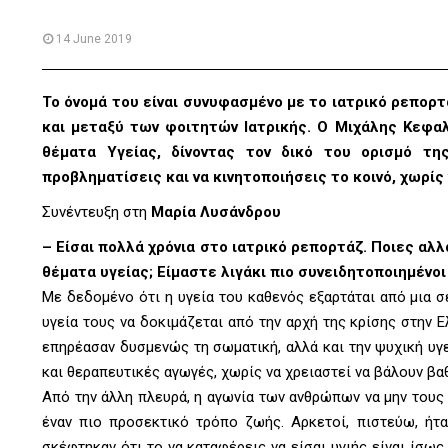
14 June 2019
Το όνομά του είναι συνυφασμένο με το ιατρικό ρεπορτά
και μεταξύ των φοιτητών Ιατρικής. Ο Μιχάλης Κεφαλο
θέματα Υγείας, δίνοντας τον δικό του ορισμό τη
προβληματίσεις και να κινητοποιήσεις το κοινό, χωρίς 
Συνέντευξη στη
Μαρία Λυσάνδρου
–
Είσαι πολλά χρόνια στο ιατρικό ρεπορτάζ. Ποιες αλ
θέματα υγείας; Είμαστε λιγάκι πιο συνειδητοποιημένοι
Με δεδομένο ότι η υγεία του καθενός εξαρτάται από μια 
υγεία τους να δοκιμάζεται από την αρχή της κρίσης στην 
επηρέασαν δυσμενώς τη σωματική, αλλά και την ψυχική υγε
και θεραπευτικές αγωγές, χωρίς να χρειαστεί να βάλουν βαθ
Από την άλλη πλευρά, η αγωνία των ανθρώπων να μην τους
έναν πιο προσεκτικό τρόπο ζωής. Αρκετοί, πιστεύω, ήτ
σκέφτηκαν ότι το να καταφέρεις να είσαι υγιής είναι ίσω