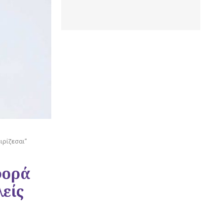
ιρίζεσαι”
φορά
λείς