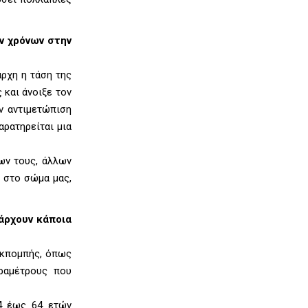
ν χρόνων στην
αρχη η τάση της
 και άνοιξε τον
ν αντιμετώπιση
αρατηρείται μια
ων τους, άλλων
 στο σώμα μας,
άρχουν κάποια
 εκπομπής, όπως
αραμέτρους που
24 έως 64 ετών