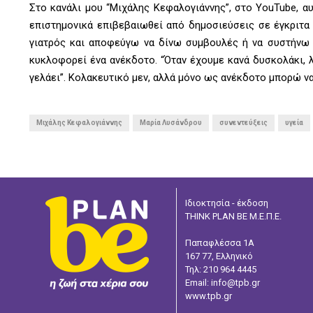
Στο κανάλι μου “Μιχάλης Κεφαλογιάννης”, στο YouTube, 
επιστημονικά επιβεβαιωθεί από δημοσιεύσεις σε έγκριτα δ
γιατρός και αποφεύγω να δίνω συμβουλές ή να συστήνω γ
κυκλοφορεί ένα ανέκδοτο. “Όταν έχουμε κανά δυσκολάκι, 
γελάει”. Κολακευτικό μεν, αλλά μόνο ως ανέκδοτο μπορώ ν
Mιχάλης Κεφαλογιάννης
Μαρία Λυσάνδρου
συνεντεύξεις
υγεία
Ιδιοκτησία - έκδοση
THINK PLAN BE Μ.Ε.Π.Ε.
Παπαφλέσσα 1Α
167 77, Ελληνικό
Τηλ: 210 964 4445
Email: info@tpb.gr
www.tpb.gr