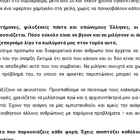
λήξει στο συμπέρασμα, μετά από 20 και πλέον χρόνια τηλεοπτικής
ε ένα υφέρπον χαμόγελο στα χείλη, χωρίς να πανικοβάλουν κάποι
τήμονες, φιλοξενείς πάντα και επώνυμους Έλληνες, οι 
σιάζεται. Πόσο εύκολο είναι να βγουν και να μιλήσουν οι 
 ξεπερνάμε λίγο τα κωλύματά μας στον τομέα αυτό;
ίσιμο πρόσωπο και διαφορετικά έναν άνθρωπο που έρχεται να μ
του την ύπαρξη. Εκτιμώ ότι αυτό που κάνουν και οι δύο είναι πο
α αποδεχθεί αυτό που του συμβαίνει. Να μιλήσει ανοιχτά και χ
ο πρόβλημά του, το οποίο σε αρκετές περιπτώσεις μπορεί να
αξίζουν να ακουστούν. Προσπαθούμε να πείσουμε τους καλεσμέν
ορές, χρειάζεται να μιλήσουμε εγώ και η αρχισυντάκτριά μου για
ά. Έχουν την ανάγκη να μας εμπιστευθούν, και εμείς την ανάγ
βοηθήσουν άλλους ανθρώπους με παρόμοια προβλήματα – και αυτ
τα που παρουσιάζεις κάθε φορά; Έχεις αναπτύξει καθόλο
γείας;