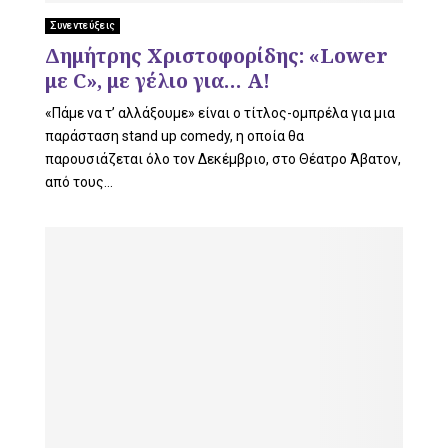
L
Συνεντεύξεις
Δημήτρης Χριστοφορίδης: «Lower
με C», με γέλιο για… Α!
E
«Πάμε να τ’ αλλάξουμε» είναι ο τίτλος-ομπρέλα για μια
παράσταση stand up comedy, η οποία θα
παρουσιάζεται όλο τον Δεκέμβριο, στο Θέατρο Άβατον,
από τους...
M
E
N