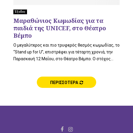
Έξοδος
U
Μαραθώνιος Κωμωδίας για τα
παιδιά της UNICEF, στο Θέατρο
Βέμπο
Ο μεγαλύτερος και πιο τρυφερός θεσμός κωμωδίας, το
“Stand up for U”, επιστρέφει για τέταρτη χρονιά, την
Παρασκευή 12 Μαΐου, στο Θέατρο Βέμπο. Ο στόχος...
ΠΕΡΙΣΣΟΤΕΡΑ
F
I