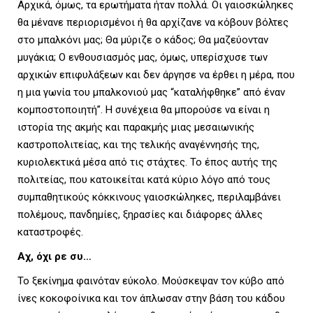
Αρχικά, όμως, τα ερωτήματα ήταν πολλά. Οι γαιοσκώληκες
θα μένανε περιορισμένοι ή θα αρχίζανε να κόβουν βόλτες
στο μπαλκόνι μας; Θα μύριζε ο κάδος; Θα μαζεύονταν
μυγάκια; Ο ενθουσιασμός μας, όμως, υπερίσχυσε των
αρχικών επιφυλάξεων και δεν άργησε να έρθει η μέρα, που
η μια γωνία του μπαλκονιού μας “καταλήφθηκε” από έναν
κομποστοποιητή”. Η συνέχεια θα μπορούσε να είναι η
ιστορία της ακμής και παρακμής μιας μεσαιωνικής
καστροπολιτείας, και της τελικής αναγέννησής της,
κυριολεκτικά μέσα από τις στάχτες. Το έπος αυτής της
πολιτείας, που κατοικείται κατά κύριο λόγο από τους
συμπαθητικούς κόκκινους γαιοσκώληκες, περιλαμβάνει
πολέμους, πανδημίες, ξηρασίες και διάφορες άλλες
καταστροφές.
Αχ, όχι ρε συ…
Το ξεκίνημα φαινόταν εύκολο. Μούσκεψαν τον κύβο από
ίνες κοκοφοίνικα και τον άπλωσαν στην βάση του κάδου