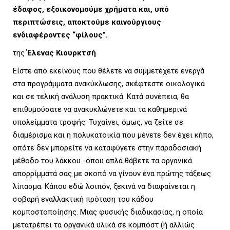
L
έδαφος, εξοικονομούμε χρήματα και, υπό
περιπτώσεις, αποκτούμε καινούργιους
ενδιαφέροντες “φίλους”.
E
της
Έλενας Κιουρκτσή
Είστε από εκείνους που θέλετε να συμμετέχετε ενεργά
στα προγράμματα ανακύκλωσης, σκέφτεστε οικολογικά
και σε τελική ανάλυση πρακτικά. Κατά συνέπεια, θα
M
επιθυμούσατε να ανακυκλώνετε και τα καθημερινά
υπολείμματα τροφής. Τυχαίνει, όμως, να ζείτε σε
διαμέρισμα και η πολυκατοικία που μένετε δεν έχει κήπο,
οπότε δεν μπορείτε να καταφύγετε στην παραδοσιακή
E
μέθοδο του λάκκου -όπου απλά θάβετε τα οργανικά
απορρίμματά σας με σκοπό να γίνουν ένα πρώτης τάξεως
λίπασμα. Κάπου εδώ λοιπόν, ξεκινά να διαφαίνεται η
σοβαρή εναλλακτική πρόταση του κάδου
N
κομποστοποίησης. Μιας φυσικής διαδικασίας, η οποία
μετατρέπει τα οργανικά υλικά σε κομπόστ (ή αλλιώς