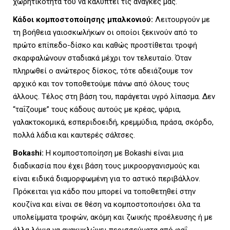
χωρητικότητα του να καλύπτει τις ανάγκες μας.
Κάδοι κομποστοποίησης μπαλκονιού:
Λειτουργούν με
τη βοήθεια γαιοσκωλήκων οι οποίοι ξεκινούν από το
πρώτο επίπεδο-δίσκο και καθώς προστίθεται τροφή
σκαρφαλώνουν σταδιακά μέχρι τον τελευταίο. Όταν
πληρωθεί ο ανώτερος δίσκος, τότε αδειάζουμε τον
αρχικό και τον τοποθετούμε πάνω από όλους τους
άλλους. Τέλος στη βάση του, παράγεται υγρό λίπασμα. Δεν
“ταΐζουμε” τους κάδους αυτούς με κρέας, ψάρια,
γαλακτοκομικά, εσπεριδοειδή, κρεμμύδια, πράσα, σκόρδο,
πολλά λάδια και καυτερές σάλτσες.
Bokashi:
Η κομποστοποίηση με Bokashi είναι μια
διαδικασία που έχει βάση τους μικροοργανισμούς και
είναι ειδικά διαμορφωμένη για το αστικό περιβάλλον.
Πρόκειται για κάδο που μπορεί να τοποθετηθεί στην
κουζίνα και είναι σε θέση να κομποστοποιήσει όλα τα
υπολείμματα τροφών, ακόμη και ζωικής προέλευσης ή με