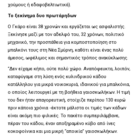
χούμους ή εδαφοβελτιωτικά).
U
Το ξεκίνημα δυο πρωτάρηδων
Ο Γκάρο είναι 38 χρονών και εργάζεται ως ασφαλιστής.
Ξεκίνησε μαζί με τον αδελφό του, 32 χρόνων, πολιτικό
μηχανικό, την προσπάθεια για κομποστοποίηση στο
μπαλκόνι τους στη Νέα Σμύρνη, καθότι είναι ένας πολύ
άμεσος, ωφέλιμος και σημαντικός τρόπος ανακύκλωσης.
“Δεν είχαμε κήπο, ούτε πολύ χώρο. Αναπόφευκτα, λοιπόν,
καταφύγαμε στη λύση ενός κυλινδρικού κάδου
κατάλληλου για μικρά νοικοκυριά, ιδανικού για μπαλκόνια,
ο οποίος λειτουργεί με τη βοήθεια γαιοσκωλήκων. Η τιμή
του δεν ήταν απαγορευτική, στοίχιζε περίπου 130 ευρώ
πριν κάποια χρόνια -έκτοτε μάλιστα οι τιμές των κάδων
είναι ακόμη πιο φιλικές. Το πακέτο συμπεριλάμβανε,
πέραν του κάδου, έναν αποξηραμένο κύβο από ίνες
κοκοφοίνικα και μια μικρή “αποικία” γαιοσκωλήκων.