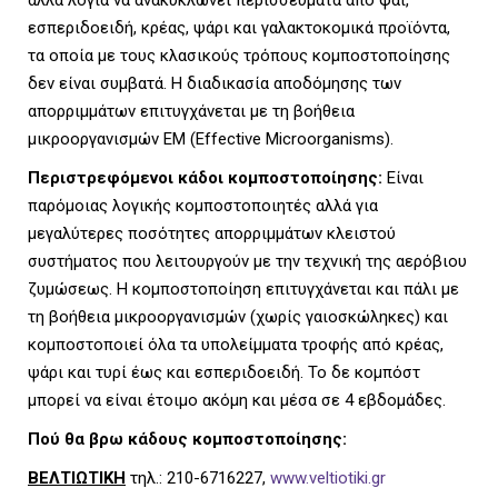
άλλα λόγια να ανακυκλώνει περισσεύματα από φαΐ,
εσπεριδοειδή, κρέας, ψάρι και γαλακτοκομικά προϊόντα,
τα οποία με τους κλασικούς τρόπους κομποστοποίησης
δεν είναι συμβατά. Η διαδικασία αποδόμησης των
απορριμμάτων επιτυγχάνεται με τη βοήθεια
μικροοργανισμών ΕΜ (Effective Microorganisms).
Περιστρεφόμενοι κάδοι κομποστοποίησης:
Είναι
παρόμοιας λογικής κομποστοποιητές αλλά για
μεγαλύτερες ποσότητες απορριμμάτων κλειστού
συστήματος που λειτουργούν με την τεχνική της αερόβιου
ζυμώσεως. Η κομποστοποίηση επιτυγχάνεται και πάλι με
τη βοήθεια μικροοργανισμών (χωρίς γαιοσκώληκες) και
κομποστοποιεί όλα τα υπολείμματα τροφής από κρέας,
ψάρι και τυρί έως και εσπεριδοειδή. Το δε κομπόστ
μπορεί να είναι έτοιμο ακόμη και μέσα σε 4 εβδομάδες.
Πού θα βρω κάδους κομποστοποίησης:
ΒΕΛΤΙΩΤΙΚΗ
τηλ.: 210-6716227,
www.veltiotiki.gr