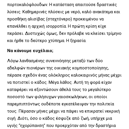
πορτοκαλόφλουδων. Η κατάσταση απαιτούσε δραστικές
λύσεις. Καθημερινές πλύσεις με νερό, καλό ανακάτεμα και
προσθήκη αλισίβας (σταχτόνερο) προκειμένου να
επανέλθει η αρχική ισορροπία. Η πρώτη κρίση είχε
περάσει. Δυστυχώς όμως, δεν πρόλαβε να κλείσει τρίμηνο
και ήρθε το δεύτερο χτύπημα. Η ξηρασία.
Να κάνουμε ευχέλαιο;
Λόγω λανθασμένης συνεννόησης μεταξύ των δύο
αδελφών πιονέρων της οικιακής κομποστοποίησης,
πέρασε σχεδόν ένας ολόκληρος καλοκαιρινός μήνας μέχρι
να ποτιστεί ο κάδος. Μέγα λάθος. Αυτή τη φορά είχαν
καταφέρει να εξοντώσουν άθελά τους το μεγαλύτερο
ποσοστό των φιλήσυχων γαιοσκωλήκων, οι οποίοι
παρεμπιπτόντως ουδέποτε εγκατέλειψαν την πολιτεία
τους. Πέρασαν μήνες μέχρι να πάψει να επικρατεί νεκρική
σιγή. Διότι, όσο ο κάδος έσφυζε από ζωή, υπήρχε μια
υγιής “ηχορύπανση” που προερχόταν από την δραστήρια