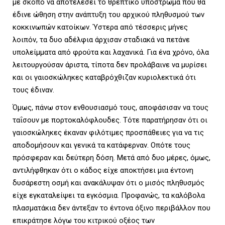
με σκοπό να αποτελέσει το θρεπτικό υπόστρωμα που θα
έδινε ώθηση στην ανάπτυξη του αρχικού πληθυσμού των
κοκκινωπών κατοίκων. Ύστερα από τέσσερις μήνες
λοιπόν, τα δυο αδέλφια άρχισαν σταδιακά να πετάνε
υπολείμματα από φρούτα και λαχανικά. Για ένα χρόνο, όλα
λειτουργούσαν άριστα, τίποτα δεν προλάβαινε να μυρίσει
και οι γαιοσκώληκες καταβρόχθιζαν κυριολεκτικά ότι
τους έδιναν.
Όμως, πάνω στον ενθουσιασμό τους, αποφάσισαν να τους
ταΐσουν με πορτοκαλόφλουδες. Τότε παρατήρησαν ότι οι
γαιοσκώληκες έκαναν φιλότιμες προσπάθειες για να τις
αποδομήσουν και γενικά τα κατάφερναν. Οπότε τους
πρόσφεραν και δεύτερη δόση. Μετά από δυο μέρες, όμως,
αντιλήφθηκαν ότι ο κάδος είχε αποκτήσει μια έντονη
δυσάρεστη οσμή και ανακάλυψαν ότι ο μισός πληθυσμός
είχε εγκαταλείψει τα εγκόσμια. Προφανώς, τα καλόβολα
πλασματάκια δεν άντεξαν το έντονα όξινο περιβάλλον που
επικράτησε λόγω του κιτρικού οξέος των