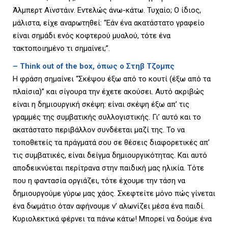
Άλμπερτ Αϊνστάιν. Εντελώς άνω-κάτω. Τυχαίο; Ο ίδιος,
μάλιστα, είχε αναρωτηθεί: “Εάν ένα ακατάστατο γραφείο
είναι σημάδι ενός κοφτερού μυαλoύ, τότε ένα
τακτοποιημένο τι σημαίνει;”.
–
Think out of the box, όπως ο Στηβ Τζομπς
Η φράση σημαίνει “Σκέψου έξω από το κουτί (έξω από τα
πλαίσια)” και σίγουρα την έχετε ακούσει. Αυτό ακριβώς
είναι η δημιουργική σκέψη: είναι σκέψη έξω απ’ τις
γραμμές της συμβατικής συλλογιστικής. Γι’ αυτό και το
ακατάστατο περιβάλλον συνδέεται μαζί της. Το να
τοποθετείς τα πράγματά σου σε θέσεις διαφορετικές απ’
τις συμβατικές, είναι δείγμα δημιουργικότητας. Και αυτό
αποδεικνύεται περίτρανα στην παιδική μας ηλικία. Τότε
που η φαντασία οργιάζει, τότε έχουμε την τάση να
δημιουργούμε γύρω μας χάος. Σκεφτείτε μόνο πώς γίνεται
ένα δωμάτιο όταν αφήνουμε ν’ αλωνίζει μέσα ένα παιδί.
Κυριολεκτικά φέρνει τα πάνω κάτω! Μπορεί να δούμε ένα