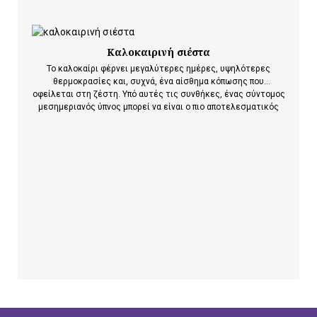
Καλοκαιρινή σιέστα
Το καλοκαίρι φέρνει μεγαλύτερες ημέρες, υψηλότερες
θερμοκρασίες και, συχνά, ένα αίσθημα κόπωσης που
οφείλεται στη ζέστη. Υπό αυτές τις συνθήκες, ένας σύντομος
μεσημεριανός ύπνος μπορεί να είναι ο πιο αποτελεσματικός
τρόπος για να ανακτήσουμε την ενέργειά μας και να
ενισχύσουμε τη συνολική μας ευεξία. Αποδεικνύεται, λοιπόν,
ότι όταν η καλοκαιρινή…