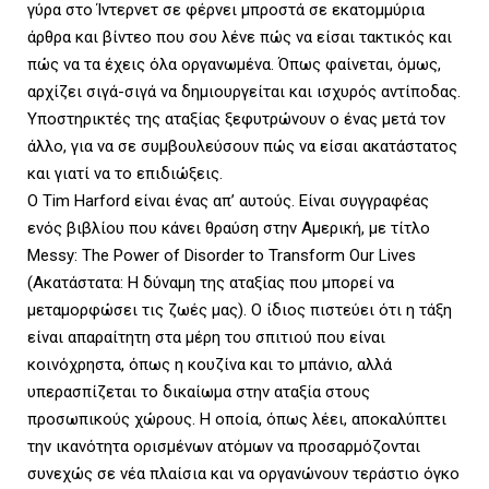
γύρα στο Ίντερνετ σε φέρνει μπροστά σε εκατομμύρια
άρθρα και βίντεο που σου λένε πώς να είσαι τακτικός και
πώς να τα έχεις όλα οργανωμένα. Όπως φαίνεται, όμως,
αρχίζει σιγά-σιγά να δημιουργείται και ισχυρός αντίποδας.
Υποστηρικτές της αταξίας ξεφυτρώνουν ο ένας μετά τον
άλλο, για να σε συμβουλεύσουν πώς να είσαι ακατάστατος
και γιατί να το επιδιώξεις.
Ο Tim Harford είναι ένας απ’ αυτούς. Είναι συγγραφέας
ενός βιβλίου που κάνει θραύση στην Αμερική, με τίτλο
Messy: The Power of Disorder to Transform Our Lives
(Ακατάστατα: Η δύναμη της αταξίας που μπορεί να
μεταμορφώσει τις ζωές μας). Ο ίδιος πιστεύει ότι η τάξη
είναι απαραίτητη στα μέρη του σπιτιού που είναι
κοινόχρηστα, όπως η κουζίνα και το μπάνιο, αλλά
υπερασπίζεται το δικαίωμα στην αταξία στους
προσωπικούς χώρους. Η οποία, όπως λέει, αποκαλύπτει
την ικανότητα ορισμένων ατόμων να προσαρμόζονται
συνεχώς σε νέα πλαίσια και να οργανώνουν τεράστιο όγκο