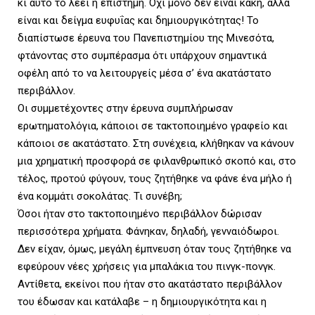
κι αυτό το λέει η επιστήμη. Όχι μόνο δεν είναι κακή, αλλά
είναι και δείγμα ευφυΐας και δημιουργικότητας! Το
U
διαπίστωσε έρευνα του Πανεπιστημίου της Μινεσότα,
φτάνοντας στο συμπέρασμα ότι υπάρχουν σημαντικά
οφέλη από το να λειτουργείς μέσα σ’ ένα ακατάστατο
περιβάλλον.
Οι συμμετέχοντες στην έρευνα συμπλήρωσαν
ερωτηματολόγια, κάποιοι σε τακτοποιημένο γραφείο και
κάποιοι σε ακατάστατο. Στη συνέχεια, κλήθηκαν να κάνουν
μια χρηματική προσφορά σε φιλανθρωπικό σκοπό και, στο
τέλος, προτού φύγουν, τους ζητήθηκε να φάνε ένα μήλο ή
ένα κομμάτι σοκολάτας. Τι συνέβη;
Όσοι ήταν στο τακτοποιημένο περιβάλλον δώρισαν
περισσότερα χρήματα. Φάνηκαν, δηλαδή, γενναιόδωροι.
Δεν είχαν, όμως, μεγάλη έμπνευση όταν τους ζητήθηκε να
εφεύρουν νέες χρήσεις για μπαλάκια του πινγκ-πονγκ.
Αντίθετα, εκείνοι που ήταν στο ακατάστατο περιβάλλον
του έδωσαν και κατάλαβε – η δημιουργικότητα και η