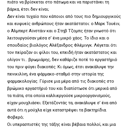
πιάτο να βρίσκεται στο πάτωμα και να παριστάνει τη
βάρκα, έτσι δεν είναι;
Δεν είναι τυχαίο που κάποιοι από τους πιο δημιουργικούς
και ευφυείς ανθρώπους ήταν ακατάστατοι: ο Μαρκ Τουέιν,
ο Άλμπερτ Αϊνστάιν και ο Στηβ Τζομπς ήταν γνωστό ότι
λειτουργούσαν μέσα σ’ ένα μικρό χάος. Το ίδιο και ο
σπουδαίος βιολόγος Αλέξανδρος Φλέμινγκ. Λέγεται ότι
τον πείραζαν οι φίλοι του, επειδή ήταν ακατάστατος και
ολίγον τι… βρωμιάρης, δεν καθάριζε ποτέ το εργαστήριό
του πριν φύγει διακοπές. Κι όμως, έτσι ανακάλυψε την
πενικιλίνη, ένα φάρμακο-σταθμό στην ιστορία της
φαρμακολογίας. Γύρισε μια μέρα από τις διακοπές στο
βρώμικο εργαστήριό του και διαπίστωσε ότι μερικά από
τα πιάτα, στα οποία καλλιεργούσε μικροοργανισμούς,
είχαν μουχλιάσει. Εξετάζοντάς τα, ανακάλυψε σ’ ένα από
αυτά ότι η μούχλα είχε καταστρέψει τα βακτηρίδια.
Φοβερό;
Οι υπερασπιστές της τάξης είναι βέβαια πολλοί, και μια