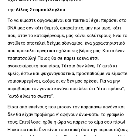
L
της
Λίλας Σταμπούλογλου
Το να είμαστε οργανωμένοι και τακτικοί έχει περάσει στο
DNA μας σαν κάτι θεμιτό, απαραίτητο, μην πω ιερό, κάτι
E
που, όταν το καταφέρνουμε, μας κάνει καλύτερους. Ενώ το
αντίθετο αποτελεί δείγμα αδυναμίας, ένα χαρακτηριστικό
που προκαλεί αρνητικά σχόλια εις βάρος μας: Κοίτα έναν
τσαπατσούλη! Ποιος θα σε πάρει εσένα έτσι
M
ανοικοκύρευτη που είσαι; Τέτοια δεν λένε; Γι’ αυτό κι
εμείς, έστω και ψυχαναγκαστικά, προσπαθούμε να είμαστε
νοικοκυρεμένοι, ακόμα κι αν δεν μας αρέσει. Για να μην
παραβούμε τον γενικό κανόνα που λέει ότι “έτσι πρέπει”,
E
“αυτό είναι το σωστό”.
Είσαι από εκείνους που μισούν τον παραπάνω κανόνα και
δεν θα είχαν πρόβλημα ν’ αφήνουν άνω-κάτω το γραφείο
N
τους; Επιτέλους, ήρθε η ώρα να πάρεις το αίμα σου πίσω!
Η ακαταστασία δεν είναι τόσο κακή όσο την παρουσιάζουν,