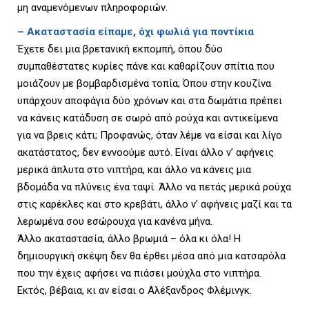
μη αναμενόμενων πληροφοριών.
–
Ακαταστασία είπαμε, όχι φωλιά για ποντίκια
Έχετε δει μια βρετανική εκπομπή, όπου δύο
συμπαθέστατες κυρίες πάνε και καθαρίζουν σπίτια που
μοιάζουν με βομβαρδισμένα τοπία; Όπου στην κουζίνα
υπάρχουν αποφάγια δύο χρόνων και στα δωμάτια πρέπει
να κάνεις κατάδυση σε σωρό από ρούχα και αντικείμενα
για να βρεις κάτι; Προφανώς, όταν λέμε να είσαι και λίγο
ακατάστατος, δεν εννοούμε αυτό. Είναι άλλο ν’ αφήνεις
μερικά άπλυτα στο νιπτήρα, και άλλο να κάνεις μια
βδομάδα να πλύνεις ένα ταψί. Άλλο να πετάς μερικά ρούχα
στις καρέκλες και στο κρεβάτι, άλλο ν’ αφήνεις μαζί και τα
λερωμένα σου εσώρουχα για κανένα μήνα.
Άλλο ακαταστασία, άλλο βρωμιά – όλα κι όλα! Η
δημιουργική σκέψη δεν θα έρθει μέσα από μια κατσαρόλα
που την έχεις αφήσει να πιάσει μούχλα στο νιπτήρα.
Εκτός, βέβαια, κι αν είσαι ο Αλέξανδρος Φλέμινγκ.