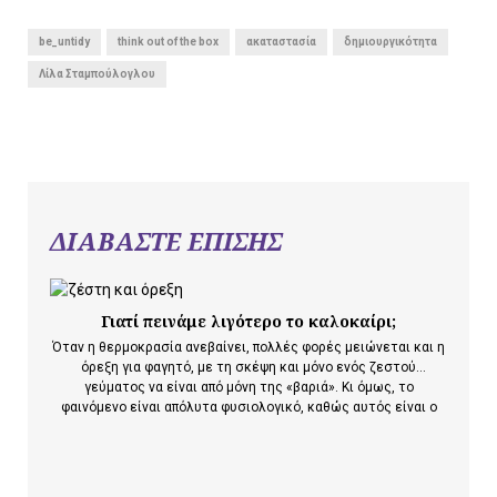
be_untidy
think out of the box
ακαταστασία
δημιουργικότητα
Λίλα Σταμπούλογλου
ΔΙΑΒΑΣΤΕ ΕΠΙΣΗΣ
Γιατί πεινάμε λιγότερο το καλοκαίρι;
Όταν η θερμοκρασία ανεβαίνει, πολλές φορές μειώνεται και η
όρεξη για φαγητό, με τη σκέψη και μόνο ενός ζεστού
γεύματος να είναι από μόνη της «βαριά». Κι όμως, το
φαινόμενο είναι απόλυτα φυσιολογικό, καθώς αυτός είναι ο
τρόπος που χρησιμοποιεί το σώμα για να προστατευτεί από
την υπερθέρμανση. Ο οργανισμός…