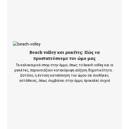
Beach volley και ρακέτες: Πώς να
προστατεύσουμε τον ώμο μας
Τα καλοκαιρινά σπορ στην άμμο, όπως το beach volley και οι
ρακέτες, παρουσιάζουν κατακόρυφη αύξηση δημοτικότητας.
Ωστόσο, η έντονη καταπόνηση του ώμου σε συνθήκες
αστάθειας, όπως συμβαίνει στην άμμο, προκαλεί συχνά
τραυματισμούς υπέρχρησης. Σύμφωνα με κλινικές μελέτες,
οι τραυματισμοί του ώμου αντιπροσωπεύουν το 22% έως 33%
όλων των συνδρόμων υπέρχρησης…