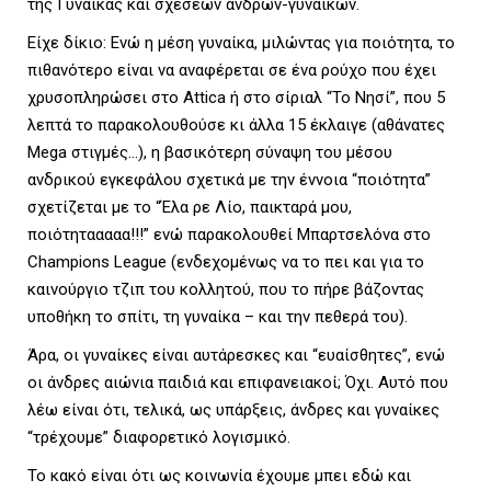
L
της Γυναίκας και σχέσεων ανδρών-γυναικών.
Είχε δίκιο: Ενώ η μέση γυναίκα, μιλώντας για ποιότητα, το
πιθανότερο είναι να αναφέρεται σε ένα ρούχο που έχει
χρυσοπληρώσει στο Attica ή στο σίριαλ “Το Νησί”, που 5
E
λεπτά το παρακολουθούσε κι άλλα 15 έκλαιγε (αθάνατες
Μega στιγμές…), η βασικότερη σύναψη του μέσου
ανδρικού εγκεφάλου σχετικά με την έννοια “ποιότητα”
σχετίζεται με το “Έλα ρε Λίο, παικταρά μου,
M
ποιότητααααα!!!” ενώ παρακολουθεί Μπαρτσελόνα στο
Champions League (ενδεχομένως να το πει και για το
καινούργιο τζιπ του κολλητού, που το πήρε βάζοντας
υποθήκη το σπίτι, τη γυναίκα – και την πεθερά του).
E
Άρα, οι γυναίκες είναι αυτάρεσκες και “ευαίσθητες”, ενώ
οι άνδρες αιώνια παιδιά και επιφανειακοί; Όχι. Αυτό που
λέω είναι ότι, τελικά, ως υπάρξεις, άνδρες και γυναίκες
N
“τρέχουμε” διαφορετικό λογισμικό.
Το κακό είναι ότι ως κοινωνία έχουμε μπει εδώ και