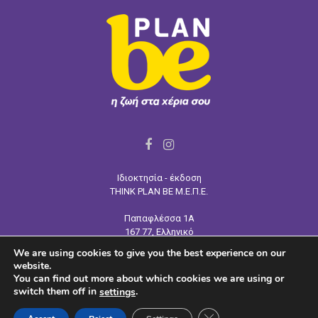
F
I
a
n
Ιδιοκτησία - έκδοση
c
s
THINK PLAN BE Μ.Ε.Π.Ε.
e
t
Παπαφλέσσα 1Α
b
a
167 77, Ελληνικό
o
g
Τηλ:
210 964 4445
We are using cookies to give you the best experience on our
o
r
Email: info@tpb.gr
website.
www.tpb.gr
k
a
You can find out more about which cookies we are using or
switch them off in
.
settings
m
CLOSE GDPR COOKIE 