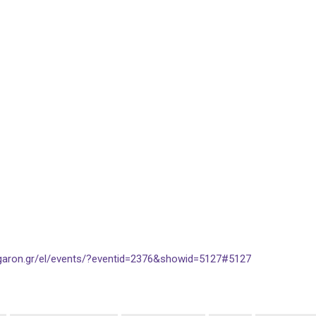
egaron.gr/el/events/?eventid=2376&showid=5127#5127