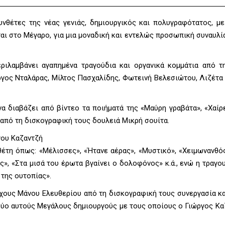
νθέτες της νέας γενιάς, δημιουργικός και πολυγραφότατος, με
αι στο Μέγαρο, για μια μοναδική και εντελώς προσωπική συναυλία
ριλαμβάνει αγαπημένα τραγούδια και οργανικά κομμάτια από τ
ργος Νταλάρας, Μίλτος Πασχαλίδης, Φωτεινή Βελεσιώτου, Λιζέτα 
α διαβάζει από βίντεο τα ποιήματά της «Μαύρη γραβάτα», «Χαίρ
 από τη δισκογραφική τους δουλειά Μικρή σουίτα.
γου Καζαντζή
έτη όπως: «Μέλισσες», «Ήτανε αέρας», «Μυστικό», «Χειμωνανθός
ός», «Στα μισά του έρωτα βγαίνει ο δολοφόνος» κ.ά., ενώ η τραγο
 της ουτοπίας».
ίχους Μάνου Ελευθερίου από τη δισκογραφική τους συνεργασία κα
δύο αυτούς Μεγάλους δημιουργούς με τους οποίους ο Γιώργος Κα