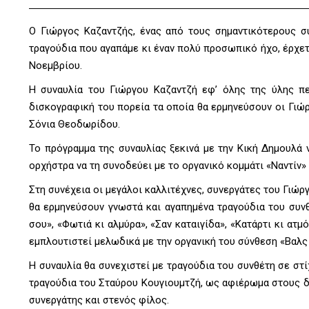
O Γιώργος Καζαντζής, ένας από τους σημαντικότερους συ
τραγούδια που αγαπάμε κι έναν πολύ προσωπικό ήχο, έρχετ
Νοεμβρίου.
Η συναυλία του Γιώργου Καζαντζή εφ’ όλης της ύλης πε
δισκογραφική του πορεία τα οποία θα ερμηνεύσουν οι Γιώ
Σόνια Θεοδωρίδου.
Το πρόγραμμα της συναυλίας ξεκινά με την Κική Δημουλά ν
ορχήστρα να τη συνοδεύει με το οργανικό κομμάτι «Ναντίν»
Στη συνέχεια οι μεγάλοι καλλιτέχνες, συνεργάτες του Γιώρ
θα ερμηνεύσουν γνωστά και αγαπημένα τραγούδια του συνθ
σου», «Φωτιά κι αλμύρα», «Σαν καταιγίδα», «Κατάρτι κι ατμ
εμπλουτιστεί μελωδικά με την οργανική του σύνθεση «Βαλς
Η συναυλία θα συνεχιστεί με τραγούδια του συνθέτη σε στ
τραγούδια του Σταύρου Κουγιουμτζή, ως αφιέρωμα στους 
συνεργάτης και στενός φίλος.