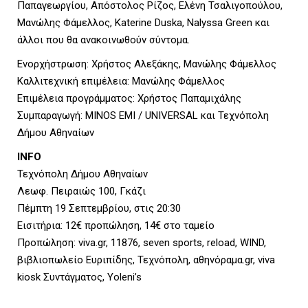
Παπαγεωργίου, Απόστολος Ρίζος, Ελένη Τσαλιγοπούλου,
Μανώλης Φάμελλος, Katerine Duska, Nalyssa Green και
U
άλλοι που θα ανακοινωθούν σύντομα.
Ενορχήστρωση: Χρήστος Αλεξάκης, Μανώλης Φάμελλος
Καλλιτεχνική επιμέλεια: Μανώλης Φάμελλος
Επιμέλεια προγράμματος: Χρήστος Παπαμιχάλης
Συμπαραγωγή: MINOS EMI / UNIVERSAL και Τεχνόπολη
Δήμου Αθηναίων
INFO
Τεχνόπολη Δήμου Αθηναίων
Λεωφ. Πειραιώς 100, Γκάζι
Πέμπτη 19 Σεπτεμβρίου, στις 20:30
Εισιτήρια: 12€ προπώληση, 14€ στο ταμείο
Προπώληση: viva.gr, 11876, seven sports, reload, WIND,
βιβλιοπωλείο Ευριπίδης, Τεχνόπολη, αθηνόραμα.gr, viva
kiosk Συντάγματος, Yoleni’s