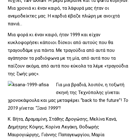
L
νύχτες των άλλων. Η μέρα μίκραινε και τα φώτα έσβηναν.
Μια χρονιά κι έναν καιρό, τα λάφυρά μας ήταν οι
ανεμοδείκτες μας. Η καρδιά έβαζε πλώρη με ανοιχτά
πανιά…
E
Μια φορά κι έναν καιρό, ήταν 1999 και είχαν
κυκλοφορήσει κάποιοι δίσκοι από αυτούς που θα
τραγουδάμε για πάντα. Mε τραγούδια από αυτά που
αγάπησαν τα ραδιόφωνα με τη μία, από αυτά που τα
M
παίζουν ακόμα, από αυτά που εύκολα τα λέμε «τραγούδια
της ζωής μας».
Για μια βραδιά, λοιπόν, η τοξωτή
σκηνή της Τεχνόπολης γίνεται
E
χρονοκάψουλα και μας μεταφέρει “back to the future”!
To
2019 γίνεται “Ξανά 1999”!
Κ. Βήτα, Δραμαμίνη, Στάθης Δρογώσης, Μελίνα Κανά,
N
Δημήτρης Κόψης, Κορίνα Λεγάκη, Θοδωρής
Μαυρογιώργης, Γιάννης Παπαγεωργίου, Μαρία