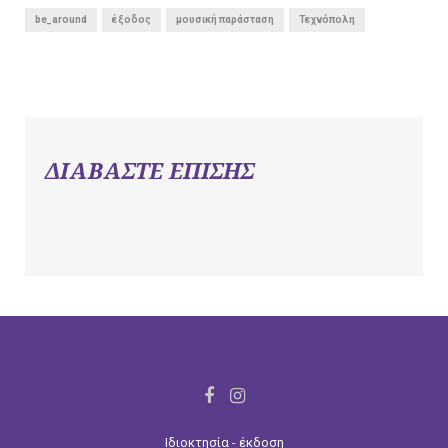
be_around
έξοδος
μουσική παράσταση
Τεχνόπολη
ΔΙΑΒΑΣΤΕ ΕΠΙΣΗΣ
F
I
a
n
Ιδιοκτησία - έκδοση