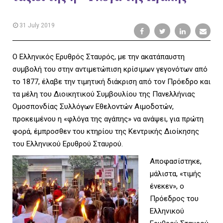
L
31 July 2019
E
Ο Ελληνικός Ερυθρός Σταυρός, με την ακατάπαυστη
συμβολή του στην αντιμετώπιση κρίσιμων γεγονότων από
το 1877, έλαβε την τιμητική διάκριση από τον Πρόεδρο και
τα μέλη του Διοικητικού Συμβουλίου της Πανελλήνιας
M
Ομοσπονδίας Συλλόγων Εθελοντών Αιμοδοτών,
προκειμένου η «φλόγα της αγάπης» να ανάψει, για πρώτη
φορά, έμπροσθεν του κτηρίου της Κεντρικής Διοίκησης
του Ελληνικού Ερυθρού Σταυρού.
E
Αποφασίστηκε,
μάλιστα, «τιμής
ένεκεν», ο
N
Πρόεδρος του
Ελληνικού