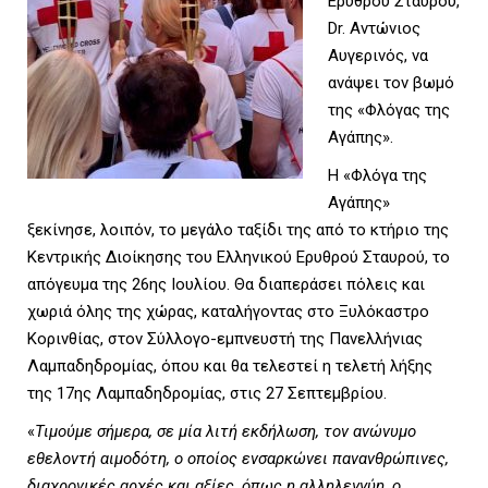
Ερυθρού Σταυρού,
Dr. Aντώνιος
U
Αυγερινός, να
ανάψει τον βωμό
της «Φλόγας της
Αγάπης».
Η «Φλόγα της
Αγάπης»
ξεκίνησε, λοιπόν, το μεγάλο ταξίδι της από το κτήριο της
Κεντρικής Διοίκησης του Ελληνικού Ερυθρού Σταυρού, το
απόγευμα της 26ης Ιουλίου. Θα διαπεράσει πόλεις και
χωριά όλης της χώρας, καταλήγοντας στο Ξυλόκαστρο
Κορινθίας, στον Σύλλογο-εμπνευστή της Πανελλήνιας
Λαμπαδηδρομίας, όπου και θα τελεστεί η τελετή λήξης
της 17ης Λαμπαδηδρομίας, στις 27 Σεπτεμβρίου.
«
Τιμούμε σήμερα, σε μία λιτή εκδήλωση, τον ανώνυμο
εθελοντή αιμοδότη, ο οποίος ενσαρκώνει πανανθρώπινες,
διαχρονικές αρχές και αξίες, όπως η αλληλεγγύη, ο