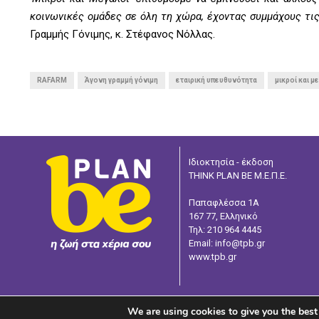
κοινωνικές ομάδες σε όλη τη χώρα, έχοντας συμμάχους τι
Γραμμής Γόνιμης, κ. Στέφανος Νόλλας.
RAFARM
Άγονη γραμμή γόνιμη
εταιρική υπευθυνότητα
μικροί και μ
Ιδιοκτησία - έκδοση
THINK PLAN BE Μ.Ε.Π.Ε.
Παπαφλέσσα 1Α
167 77, Ελληνικό
Τηλ: 210 964 4445
Email: info@tpb.gr
www.tpb.gr
We are using cookies to give you the best