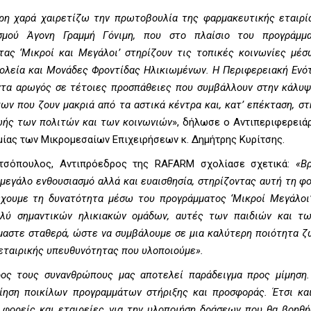
ερη χαρά χαιρετίζω την πρωτοβουλία της φαρμακευτικής εταιρ
σμού Άγονη Γραμμή Γόνιμη, που στο πλαίσιο του προγράμμα
τας ‘Μικροί και Μεγάλοι’ στηρίζουν τις τοπικές κοινωνίες μέ
ολεία και Μονάδες Φροντίδας Ηλικιωμένων. Η Περιφερειακή Ενό
άντα αρωγός σε τέτοιες προσπάθειες που συμβάλλουν στην κάλυ
ν που ζουν μακριά από τα αστικά κέντρα και, κατ’ επέκταση, σ
ωής των πολιτών και των κοινωνιών
», δήλωσε ο Αντιπεριφερειά
μίας των Μικρομεσαίων Επιχειρήσεων κ. Δημήτρης Κυρίτσης.
τσόπουλος, Αντιπρόεδρος της RAFARM σχολίασε σχετικά:
«Β
 μεγάλο ενθουσιασμό αλλά και ευαισθησία, στηρίζοντας αυτή τη φο
έχουμε τη δυνατότητα μέσω του προγράμματος ‘Μικροί Μεγάλοι
ολύ σημαντικών ηλικιακών ομάδων, αυτές των παιδιών και τ
μαστε σταθερά, ώστε να συμβάλουμε σε μια καλύτερη ποιότητα ζ
 εταιρικής υπευθυνότητας που υλοποιούμε».
ος τους συνανθρώπους μας αποτελεί παράδειγμα προς μίμηση.
ίηση ποικίλων προγραμμάτων στήριξης και προσφοράς. Έτσι κα
ς φορείς και εταιρείες για την υλοποιήση δράσεων που θα βοηθ