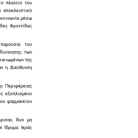
το πλαίσιο του
ε αποκλειστικό
ή κοινωνία μέσω
άδες Φροντίδας
παρουσία του
διοίκησης, των
λικιωμένων της
αν η Διεύθυνση
ης Περιφέρειας
ως εξοπλισμένο
του φαρμακείου
όρισαν, δυο μη
 Ίδρυμα Ιεράς