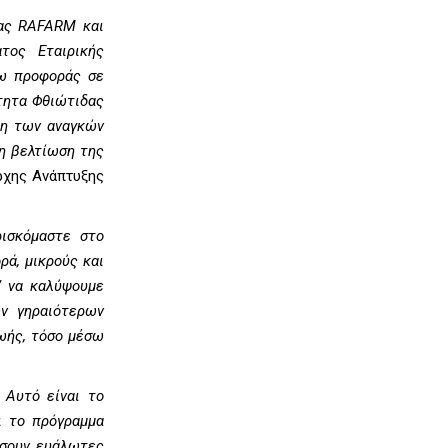
ίας RAFARM και
τος Εταιρικής
σω προφοράς σε
τητα Φθιώτιδας
ψη των αναγκών
τη βελτίωση της
ρχης Ανάπτυξης
ρισκόμαστε στο
ρά, μικρούς και
’ να καλύψουμε
ων γηραιότερων
ωής, τόσο μέσω
 Αυτό είναι το
ι το πρόγραμμα
ήσουν ευάλωτες