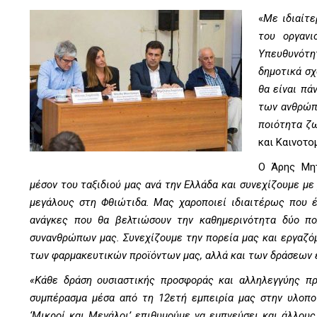
«
Με ιδιαίτ
του οργανι
Υπευθυνότη
δημοτικά σχ
θα είναι π
των ανθρώπω
ποιότητα ζ
και Καινοτο
Ο Άρης Μη
μέσον του ταξιδιού μας ανά την Ελλάδα και συνεχίζουμε με
μεγάλους στη Φθιώτιδα. Μας χαροποιεί ιδιαιτέρως που 
ανάγκες που θα βελτιώσουν την καθημερινότητα δύο π
συνανθρώπων μας. Συνεχίζουμε την πορεία μας και εργαζό
των φαρμακευτικών προϊόντων μας, αλλά και των δράσεων
«Κάθε δράση ουσιαστικής προσφοράς και αλληλεγγύης πρ
συμπέρασμα μέσα από τη 12ετή εμπειρία μας στην υλοπο
‘Μικροί και Μεγάλοι’ επιθυμούμε να εμπνεύσει και άλλου