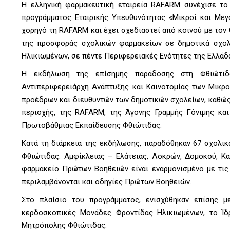
Η ελληνική φαρμακευτική εταιρεία RAFARM συνέχισε το 
προγράμματος Εταιρικής Υπευθυνότητας «Μικροί και Μεγ
χορηγό τη RAFARM και έχει σχεδιαστεί από κοινού με τον 
της προσφοράς σχολικών φαρμακείων σε δημοτικά σχολ
Ηλικιωμένων, σε πέντε Περιφερειακές Ενότητες της Ελλάδα
Η εκδήλωση της επίσημης παράδοσης στη Φθιώτιδα
Αντιπεριφερειάρχη Ανάπτυξης και Καινοτομίας των Μικρο
προέδρων και διευθυντών των δημοτικών σχολείων, καθώ
περιοχής, της RAFARM, της Άγονης Γραμμής Γόνιμης κα
Πρωτοβάθμιας Εκπαίδευσης Φθιώτιδας.
Κατά τη διάρκεια της εκδήλωσης, παραδόθηκαν 67 σχολικ
Φθιώτιδας: Αμφίκλειας – Ελάτειας, Λοκρών, Δομοκού, Κ
φαρμακείο Πρώτων Βοηθειών είναι εναρμονισμένο με τις
περιλαμβάνονται και οδηγίες Πρώτων Βοηθειών.
Στο πλαίσιο του προγράμματος, ενισχύθηκαν επίσης μ
κερδοσκοπικές Μονάδες Φροντίδας Ηλικιωμένων, το Ίδ
Μητρόπολης Φθιώτιδας.