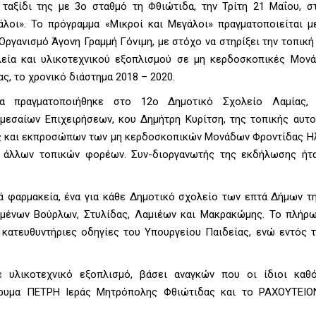
ταξίδι της με 3ο σταθμό τη Φθιώτιδα, την Τρίτη 21 Μαΐου, σ
άλοι». Το πρόγραμμα «Μικροί και Μεγάλοι» πραγματοποιείται μ
Οργανισμό Άγονη Γραμμή Γόνιμη, με στόχο να στηρίξει την τοπικ
εία και υλικοτεχνικού εξοπλισμού σε μη κερδοσκοπικές Μον
ς, το χρονικό διάστημα 2018 – 2020.
 πραγματοποιήθηκε στο 12ο Δημοτικό Σχολείο Λαμίας, 
μεσαίων Επιχειρήσεων, κου Δημήτρη Κυρίτση, της τοπικής αυτο
ς και εκπροσώπων των μη κερδοσκοπικών Μονάδων Φροντίδας Η
ι άλλων τοπικών φορέων. Συν-διοργανωτής της εκδήλωσης ήτ
ά φαρμακεία, ένα για κάθε Δημοτικό σχολείο των επτά Δήμων τ
αμένων Βούρλων, Στυλίδας, Λαμιέων και Μακρακώμης. Το πλήρ
 κατευθυντήριες οδηγίες του Υπουργείου Παιδείας, ενώ εντός 
ε υλικοτεχνικό εξοπλισμό, βάσει αναγκών που οι ίδιοι καθ
ρυμα ΠΕΤΡΗ Ιεράς Μητρόπολης Φθιώτιδας και το ΡΑΧΟΥΤΕΙΟΝ