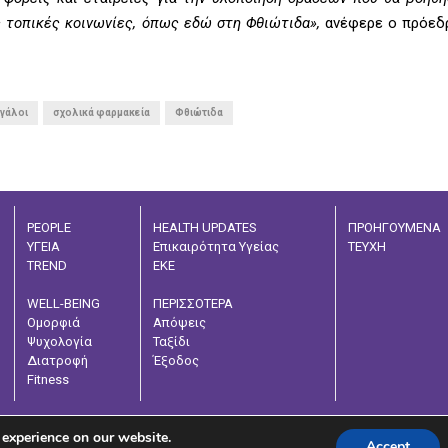
ς τοπικές κοινωνίες, όπως εδώ στη Φθιώτιδα»,
ανέφερε ο πρόεδρ
εγάλοι
σχολικά φαρμακεία
Φθιώτιδα
PEOPLE
HEALTH UPDATES
ΠΡΟΗΓΟΥΜΕΝΑ
ΥΓΕΙΑ
Επικαιρότητα Υγείας
ΤΕΥΧΗ
TREND
ΕΚΕ
WELL-BEING
ΠΕΡΙΣΣΟΤΕΡΑ
Ομορφιά
Απόψεις
Ψυχολογία
Ταξίδι
Διατροφή
Έξοδος
Fitness
 experience on our website.
Accept