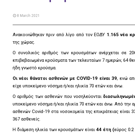
8 March 2021
Ανακοινώθηκαν πριν από λίγο από τον ΕΟΔΥ
1.165 νέα κ
της χώρας.
Ο συνολικός αριθμός των κρουσμάτων ανέρχεται σε 206
επιβεβαιωμένα κρούσματα των τελευταίων 7 ημερών, 64 θεω
ήδη γνωστό κρούσμα.
Οι νέοι θάνατοι ασθενών με COVID-19 είναι 39
, ενώ απ
είχε υποκείμενο νόσημα ή/και ηλικία 70 ετών και άνω.
Ο αριθμός των ασθενών που νοσηλεύονται
διασωληνωμέν
υποκείμενο νόσημα ή/και ηλικία 70 ετών και άνω. Από την 
ασθενών Covid-19 στα νοσοκομεία της επικράτειας είναι 3
367 ασθενείς.
Η διάμεση ηλικία των κρουσμάτων είναι
44 έτη (
εύρος 0.2