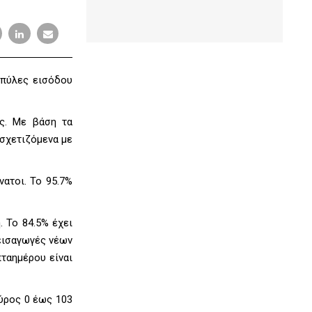
 πύλες εισόδου
ες. Με βάση τα
 σχετιζόμενα με
νατοι. Το 95.7%
. To 84.5% έχει
 εισαγωγές νέων
πταημέρου είναι
εύρος 0 έως 103