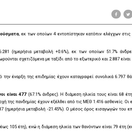
ρούσματα
, εκ των οποίων 4 εντοπίστηκαν κατόπιν ελέγχων στις
.281 (ημερήσια μεταβολή +0.6%), εκ των οποίων 51.7% άνδρ
ρούνται σχετιζόμενα με ταξίδι από το εξωτερικό και 2.887 είναι
ό την έναρξη της επιδημίας έχουν καταγραφεί συνολικά 6.797 θά
οι είναι 477
(67.1% άνδρες). Η διάμεση ηλικία τους είναι 68 έτη
αρχή της πανδημίας έχουν εξέλθει από τις ΜΕΘ 1.416 ασθενείς. Οι
37 (ημερήσια μεταβολή -21.45%). Ο μέσος όρος εισαγωγών του ε
 έως 105 έτη), ενώ η διάμεση ηλικία των θανόντων είναι 79 έτη (