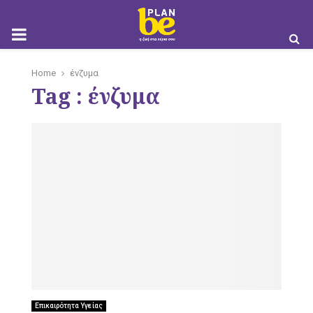
M
Home
ένζυμα
Tag : ένζυμα
O
B
I
Επικαιρότητα Υγείας