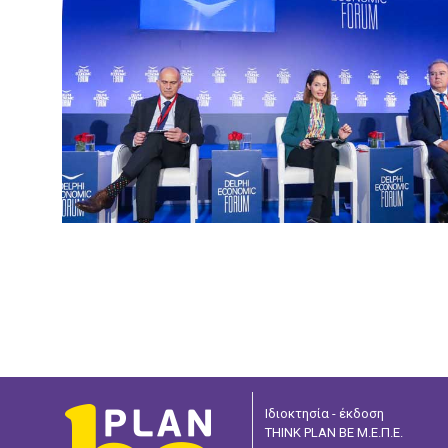
Ιδιοκτησία - έκδοση
THINK PLAN BE Μ.Ε.Π.Ε.