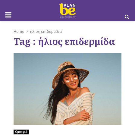
M
Home
ήλιος επιδερμίδα
Tag : ήλιος επιδερμίδα
O
B
I
Ομορφιά