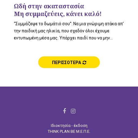
L
Ωδή στην ακαταστασία
Μη συμμαζεύεις, κάνει καλό!
“Συμμάζεψε το δωμάτιό σου”: Να μια γνώριμη ατάκα απ’
E
την παιδική μας ηλικία, που σχεδόν όλοι έχουμε
εντυπωμένη μέσα μας. Υπάρχει παιδί που να μην...
M
ΠΕΡΙΣΣΟΤΕΡΑ
E
F
I
a
n
N
Ιδιοκτησία - έκδοση
c
s
THINK PLAN BE Μ.Ε.Π.Ε.
e
t