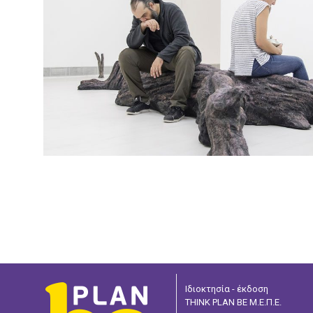
Ιδιοκτησία - έκδοση
THINK PLAN BE Μ.Ε.Π.Ε.