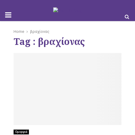
M
Home
βραχίονας
Tag : βραχίονας
O
B
I
Ομορφιά