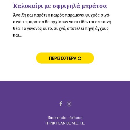
L
Καλοκαίρι με σφριγηλά μπράτσα
Άνοιξη και παρότι ο καιρός παραμένει ψυχρός σιγά-
σιγά τα μπράτσα θα αρχίσουν να εκτίθενται σε κοινή
E
θέα. Το γεγονός αυτό, συχνά, αποτελεί πηγή άγχους
και...
M
ΠΕΡΙΣΣΟΤΕΡΑ
E
F
I
a
n
N
Ιδιοκτησία - έκδοση
c
s
THINK PLAN BE Μ.Ε.Π.Ε.
e
t