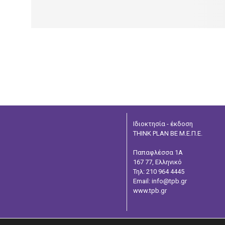
Ιδιοκτησία - έκδοση
THINK PLAN BE Μ.Ε.Π.Ε.
Παπαφλέσσα 1Α
167 77, Ελληνικό
Τηλ: 210 964 4445
Email: info@tpb.gr
www.tpb.gr