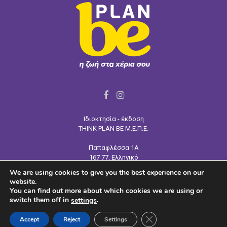
F
I
a
n
Ιδιοκτησία - έκδοση
c
s
THINK PLAN BE Μ.Ε.Π.Ε.
e
t
Παπαφλέσσα 1Α
b
a
167 77, Ελληνικό
o
g
Τηλ:
210 964 4445
We are using cookies to give you the best experience on our
o
r
Email: info@tpb.gr
website.
www.tpb.gr
k
a
You can find out more about which cookies we are using or
switch them off in
.
settings
m
CLOSE GDPR COOKIE
Accept
Reject
Settings
@2023 - planbemag.gr. All Right Reserved.