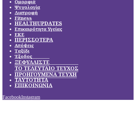
Ομορφιά
Ψυχολογία
Διατροφή
Fitness
HEALTHUPDATES
Επικαιρότητα Υγείας
ΕΚΕ
ΠΕΡΙΣΣΟΤΕΡΑ
Απόψεις
Ταξίδι
Έξοδος
ΞΕΦΥΛΛΙΣΤΕ
ΤΟ ΤΕΛΕΥΤΑΙΟ ΤΕΥΧΟΣ
ΠΡΟΗΓΟΥΜΕΝΑ ΤΕΥΧΗ
ΤΑΥΤΟΤΗΤΑ
ΕΠΙΚΟΙΝΩΝΙΑ
Facebook
Instagram