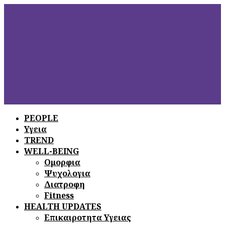
PEOPLE
Υγεια
ΞΕΦΥΛΛΙΣΤΕ
ΤΟ ΤΕΛΕΥΤΑΙΟ
TREND
ΤΕΥΧΟΣ
WELL-BEING
Ομορφια
Ψυχολογια
Διατροφη
Fitness
HEALTH UPDATES
Επικαιροτητα Υγειας