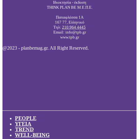
Ιδιοκτησία - έκδοση
THINK PLAN BE Μ.Ε.Π.Ε.
Παπαφλέσσα 1Α
167 77, Ελληνικό
Τηλ:
210 964 4445
Email: info@tpb.gr
www.tpb.gr
@2023 - planbemag.gr. All Right Reserved.
PEOPLE
ΥΓΕΙΑ
TREND
WELL-BEING