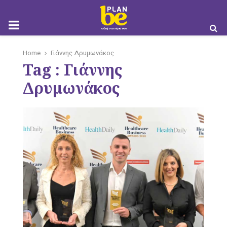
M
Home
Γιάννης Δρυμωνάκος
Tag : Γιάννης
O
Δρυμωνάκος
B
I