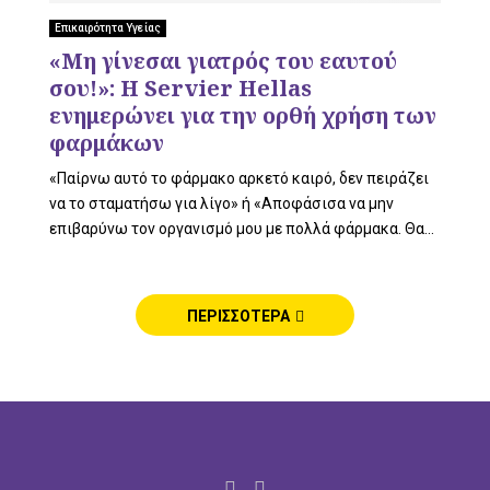
L
Επικαιρότητα Υγείας
«Μη γίνεσαι γιατρός του εαυτού
σου!»: Η Servier Hellas
E
ενημερώνει για την ορθή χρήση των
φαρμάκων
«Παίρνω αυτό το φάρμακο αρκετό καιρό, δεν πειράζει
να το σταματήσω για λίγο» ή «Αποφάσισα να μην
M
επιβαρύνω τον οργανισμό μου με πολλά φάρμακα. Θα...
ΠΕΡΙΣΣΟΤΕΡΑ
E
N
F
I