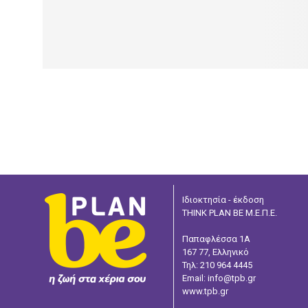
Ιδιοκτησία - έκδοση
THINK PLAN BE Μ.Ε.Π.Ε.
Παπαφλέσσα 1Α
167 77, Ελληνικό
Τηλ: 210 964 4445
Email: info@tpb.gr
www.tpb.gr