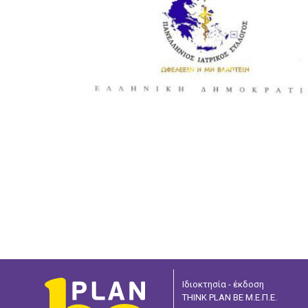
Ιδιοκτησία - έκδοση
THINK PLAN BE Μ.Ε.Π.Ε.