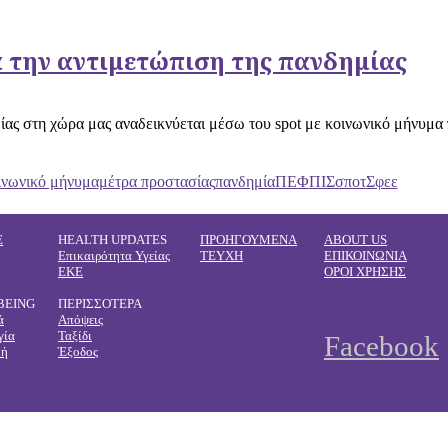
α την αντιμετώπιση της πανδημίας
ας στη χώρα μας αναδεικνύεται μέσω του spot με κοινωνικό μήνυμα 
ινωνικό μήνυμα
μέτρα προστασίας
πανδημία
ΠΕΦ
ΠΙΣ
σποτ
Σφεε
E
HEALTH UPDATES
ΠΡΟΗΓΟΥΜΕΝΑ
ABOUT US
Επικαιρότητα Υγείας
ΤΕΥΧΗ
ΕΠΙΚΟΙΝΩΝΙΑ
ΕΚΕ
ΟΡΟΙ ΧΡΗΣΗΣ
BEING
ΠΕΡΙΣΣΟΤΕΡΑ
ά
Απόψεις
γία
Ταξίδι
Facebook
φή
Έξοδος