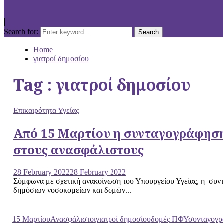
Search for:
Search
Home
γιατροί δημοσίου
Tag : γιατροί δημοσίου
Επικαιρότητα Υγείας
Από 15 Μαρτίου η συνταγογράφηση
στους ανασφάλιστους
28 February 2022
28 February 2022
Σύμφωνα με σχετική ανακοίνωση του Υπουργείου Υγείας, η συν
δημόσιων νοσοκομείων και δομών...
15 Μαρτίου
Ανασφάλιστοι
γιατροί δημοσίου
δομές ΠΦΥ
συνταγογ