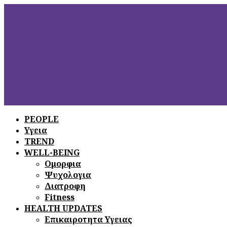
PEOPLE
Υγεια
ΞΕΦΥΛΛΙΣΤΕ
ΤΟ ΤΕΛΕΥΤΑΙΟ
TREND
ΤΕΥΧΟΣ
WELL-BEING
Ομορφια
Ψυχολογια
Διατροφη
Fitness
HEALTH UPDATES
Επικαιροτητα Υγειας