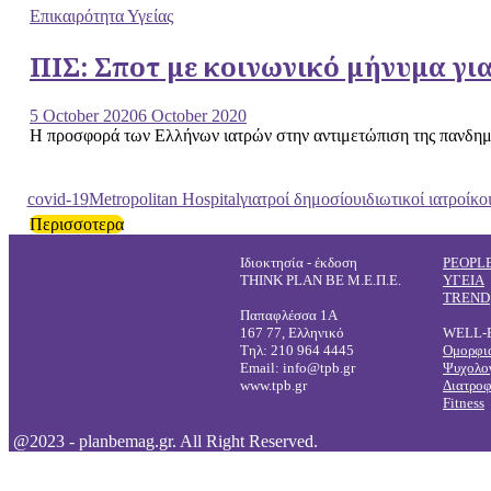
Επικαιρότητα Υγείας
ΠΙΣ: Σποτ με κοινωνικό μήνυμα γι
5 October 2020
6 October 2020
Η προσφορά των Ελλήνων ιατρών στην αντιμετώπιση της πανδημί
covid-19
Metropolitan Hospital
γιατροί δημοσίου
ιδιωτικοί ιατροί
κο
Περισσοτερα
Ιδιοκτησία - έκδοση
PEOPL
THINK PLAN BE Μ.Ε.Π.Ε.
ΥΓΕΙΑ
TREND
Παπαφλέσσα 1Α
167 77, Ελληνικό
WELL-
Τηλ: 210 964 4445
Ομορφι
Email: info@tpb.gr
Ψυχολο
www.tpb.gr
Διατρο
Fitness
@2023 - planbemag.gr. All Right Reserved.