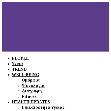
PEOPLE
Υγεια
ΞΕΦΥΛΛΙΣΤΕ
ΤΟ ΤΕΛΕΥΤΑΙΟ
TREND
ΤΕΥΧΟΣ
WELL-BEING
Ομορφια
Ψυχολογια
Διατροφη
Fitness
HEALTH UPDATES
Επικαιροτητα Υγειας