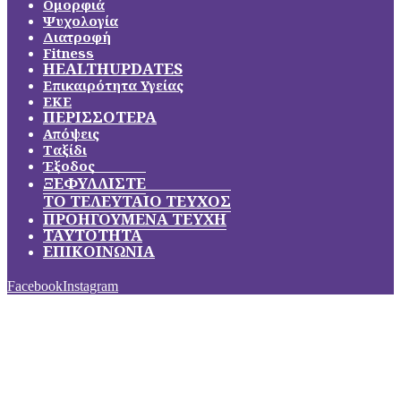
Ομορφιά
Ψυχολογία
Διατροφή
Fitness
HEALTHUPDATES
Επικαιρότητα Υγείας
ΕΚΕ
ΠΕΡΙΣΣΟΤΕΡΑ
Απόψεις
Ταξίδι
Έξοδος
ΞΕΦΥΛΛΙΣΤΕ
ΤΟ ΤΕΛΕΥΤΑΙΟ ΤΕΥΧΟΣ
ΠΡΟΗΓΟΥΜΕΝΑ ΤΕΥΧΗ
ΤΑΥΤΟΤΗΤΑ
ΕΠΙΚΟΙΝΩΝΙΑ
Facebook
Instagram