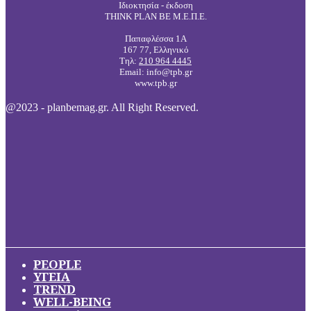
Ιδιοκτησία - έκδοση
THINK PLAN BE Μ.Ε.Π.Ε.
Παπαφλέσσα 1Α
167 77, Ελληνικό
Τηλ:
210 964 4445
Email: info@tpb.gr
www.tpb.gr
@2023 - planbemag.gr. All Right Reserved.
PEOPLE
ΥΓΕΙΑ
TREND
WELL-BEING