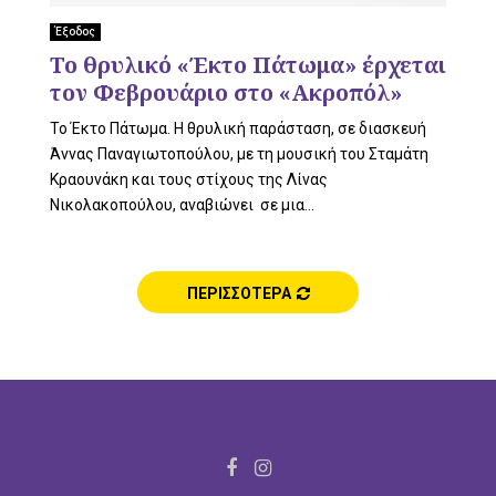
Έξοδος
U
Το θρυλικό «Έκτο Πάτωμα» έρχεται
τον Φεβρουάριο στο «Ακροπόλ»
Το Έκτο Πάτωμα. Η θρυλική παράσταση, σε διασκευή
Άννας Παναγιωτοπούλου, με τη μουσική του Σταμάτη
Κραουνάκη και τους στίχους της Λίνας
Νικολακοπούλου, αναβιώνει σε μια...
ΠΕΡΙΣΣΟΤΕΡΑ
F
I