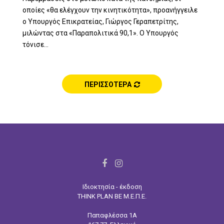
οποίες «θα ελέγχουν την κινητικότητα», προανήγγειλε
ο Yπουργός Επικρατείας, Γιώργος Γεραπετρίτης,
μιλώντας στα «Παραπολιτικά 90,1». Ο Υπουργός
τόνισε...
ΠΕΡΙΣΣΟΤΕΡΑ
F
I
a
n
Ιδιοκτησία - έκδοση
c
s
THINK PLAN BE Μ.Ε.Π.Ε.
e
t
Παπαφλέσσα 1Α
b
a