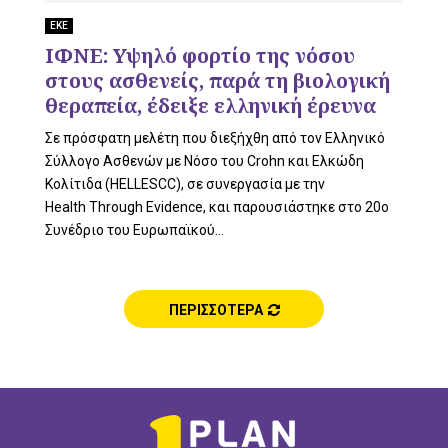
L
ΕΚΕ
ΙΦΝΕ: Υψηλό φορτίο της νόσου
στους ασθενείς, παρά τη βιολογική
E
θεραπεία, έδειξε ελληνική έρευνα
Σε πρόσφατη μελέτη που διεξήχθη από τον Ελληνικό
Σύλλογο Ασθενών με Νόσο του Crohn και Ελκώδη
Κολίτιδα (HELLESCC), σε συνεργασία με την
M
Health Through Evidence, και παρουσιάστηκε στο 20ο
Συνέδριο του Ευρωπαϊκού...
E
ΠΕΡΙΣΣΟΤΕΡΑ
N