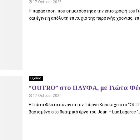
17 October 2025
Η παράσταση, που σηματοδότησε την επιστροφή του Γι
και έγινε η απόλυτη επιτυχία της περσινής χρονιάς, επι
Έξοδος
“OUTRO” στο ΠΛΥΦΑ, με Γιώτα Φέσ
17 October 2024
Η Γιώτα Φέστα συναντά τον Γιώργο Καραμίχο στο “OU
βασισμένη στο θεατρικό έργο του Jean – Luc Lagarce “Ju