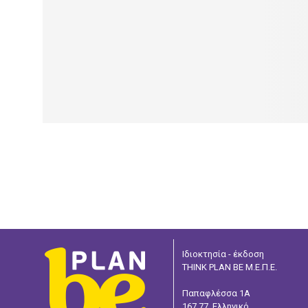
Ιδιοκτησία - έκδοση
THINK PLAN BE Μ.Ε.Π.Ε.
Παπαφλέσσα 1Α
167 77, Ελληνικό