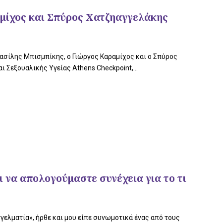
μίχος και Σπύρος Χατζηαγγελάκης
ασίλης Μπισμπίκης, ο Γιώργος Καραμίχος και ο Σπύρος
Σεξουαλικής Υγείας Athens Checkpoint,...
 να απολογούμαστε συνέχεια για το τι
γελματία», ήρθε και μου είπε συνωμοτικά ένας από τους