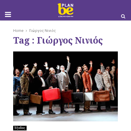
M
Home
Γιώργος Νινιός
Tag : Γιώργος Νινιός
O
B
I
Έξοδος