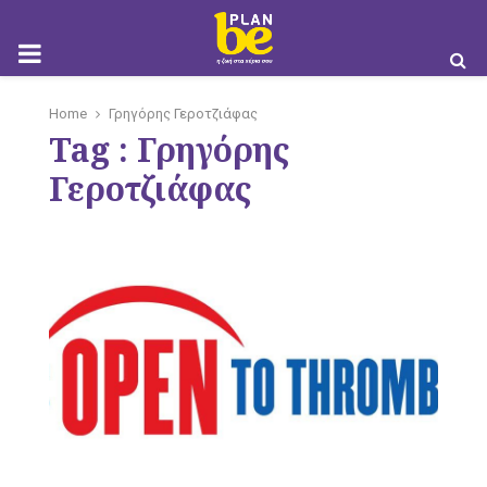
M
Home
Γρηγόρης Γεροτζιάφας
Tag : Γρηγόρης
O
Γεροτζιάφας
B
I