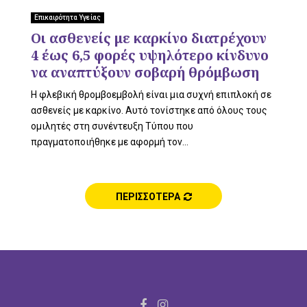
L
Επικαιρότητα Υγείας
Οι ασθενείς με καρκίνο διατρέχουν
4 έως 6,5 φορές υψηλότερο κίνδυνο
E
να αναπτύξουν σοβαρή θρόμβωση
Η φλεβική θρομβοεμβολή είναι μια συχνή επιπλοκή σε
ασθενείς με καρκίνο. Αυτό τονίστηκε από όλους τους
ομιλητές στη συνέντευξη Τύπου που
M
πραγματοποιήθηκε με αφορμή τον...
ΠΕΡΙΣΣΟΤΕΡΑ
E
N
F
I