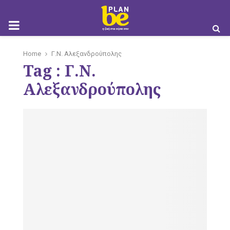
M
Home
Γ.Ν. Αλεξανδρούπολης
Tag : Γ.Ν.
O
Αλεξανδρούπολης
B
I