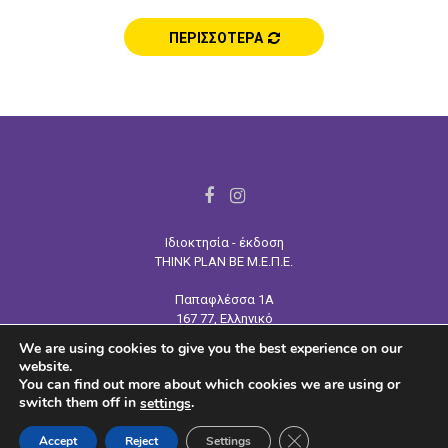
ΠΕΡΙΣΣΟΤΕΡΑ
F
I
a
n
Ιδιοκτησία - έκδοση
c
s
THINK PLAN BE Μ.Ε.Π.Ε.
e
t
Παπαφλέσσα 1Α
b
a
167 77, Ελληνικό
o
g
Τηλ:
210 964 4445
We are using cookies to give you the best experience on our
o
r
Email: info@tpb.gr
website.
www.tpb.gr
k
a
You can find out more about which cookies we are using or
switch them off in
.
settings
m
CLOSE GDPR COOKIE 
Accept
Reject
Settings