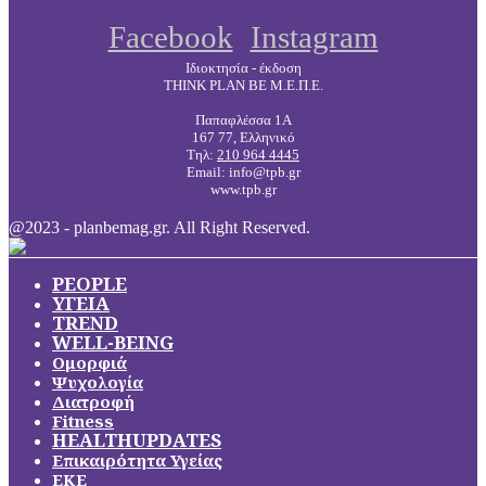
Facebook
Instagram
Ιδιοκτησία - έκδοση
THINK PLAN BE Μ.Ε.Π.Ε.
Παπαφλέσσα 1Α
167 77, Ελληνικό
Τηλ:
210 964 4445
Email: info@tpb.gr
www.tpb.gr
@2023 - planbemag.gr. All Right Reserved.
PEOPLE
ΥΓΕΙΑ
TREND
WELL-BEING
Ομορφιά
Ψυχολογία
Διατροφή
Fitness
HEALTHUPDATES
Επικαιρότητα Υγείας
ΕΚΕ