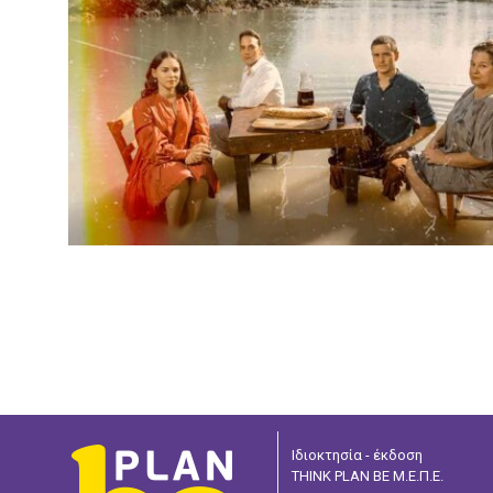
Ιδιοκτησία - έκδοση
THINK PLAN BE Μ.Ε.Π.Ε.