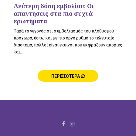
L
Δεύτερη δόση εμβολίου: Οι
απαντήσεις στα πιο συχνά
ερωτήματα
E
Παρά το γεγονός ότι ο εμβολιασμός του πληθυσμού
προχωρά, έστω και με πιο αργό ρυθμό το τελευταίο
διάστημα, πολλοί είναι εκείνοι που εκφράζουν απορίες
και...
M
ΠΕΡΙΣΣΟΤΕΡΑ
E
N
F
I
a
n