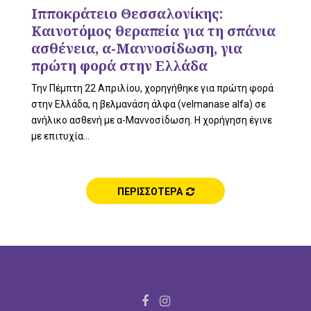
L
Ιπποκράτειο Θεσσαλονίκης:
Καινοτόμος θεραπεία για τη σπάνια
ασθένεια, α-Μαννοσίδωση, για
πρώτη φορά στην Ελλάδα
E
Την Πέμπτη 22 Απριλίου, χορηγήθηκε για πρώτη φορά
στην Ελλάδα, η βελμανάση άλφα (velmanase alfa) σε
ανήλικο ασθενή με α-Μαννοσίδωση. Η χορήγηση έγινε
με επιτυχία...
M
ΠΕΡΙΣΣΟΤΕΡΑ
E
N
F
I