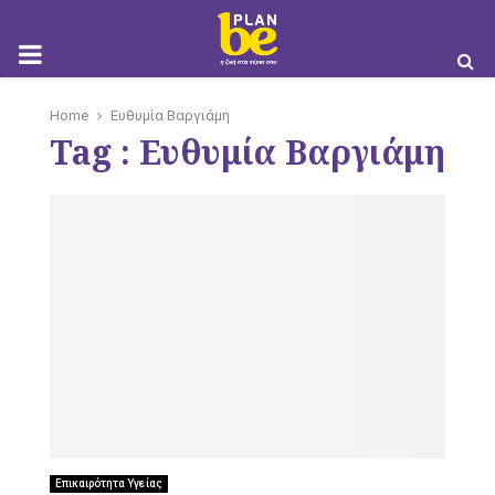
M
Home
Ευθυμία Βαργιάμη
Tag : Ευθυμία Βαργιάμη
O
B
I
Επικαιρότητα Υγείας