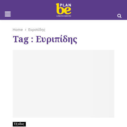
M
Home
Ευριπίδης
Tag : Ευριπίδης
O
B
I
Έξοδος