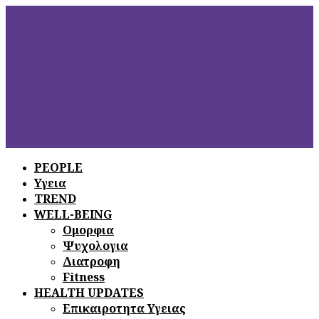
PEOPLE
Υγεια
ΞΕΦΥΛΛΙΣΤΕ
ΤΟ ΤΕΛΕΥΤΑΙΟ
TREND
ΤΕΥΧΟΣ
WELL-BEING
Ομορφια
Ψυχολογια
Διατροφη
Fitness
HEALTH UPDATES
Επικαιροτητα Υγειας