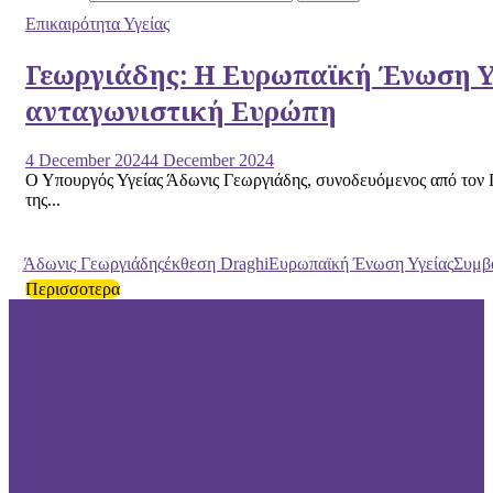
Επικαιρότητα Υγείας
Γεωργιάδης: Η Ευρωπαϊκή Ένωση Υγε
ανταγωνιστική Ευρώπη
4 December 2024
4 December 2024
Ο Υπουργός Υγείας Άδωνις Γεωργιάδης, συνοδευόμενος από τον 
της...
Άδωνις Γεωργιάδης
έκθεση Draghi
Ευρωπαϊκή Ένωση Υγείας
Συμβ
Περισσοτερα