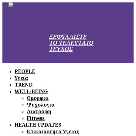
ΞΕΦΥΛΛΙΣΤΕ
ΤΟ ΤΕΛΕΥΤΑΙΟ
ΤΕΥΧΟΣ
PEOPLE
Υγεια
TREND
WELL-BEING
Ομορφια
Ψυχολογια
Διατροφη
Fitness
HEALTH UPDATES
Επικαιροτητα Υγειας