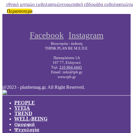
εθνικό μητρώο εμβολιασμών
ευρωπαϊκή εβδομάδα εμβολιασμών
μ
Περισσοτερα
Facebook
Instagram
Ιδιοκτησία - έκδοση
THINK PLAN BE Μ.Ε.Π.Ε.
Παπαφλέσσα 1Α
167 77, Ελληνικό
Τηλ:
210 964 4445
Email: info@tpb.gr
www.tpb.gr
@2023 - planbemag.gr. All Right Reserved.
PEOPLE
ΥΓΕΙΑ
TREND
WELL-BEING
Ομορφιά
Ψυχολογία