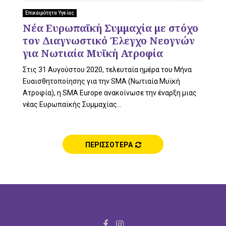
L
Επικαιρότητα Υγείας
Νέα Ευρωπαϊκή Συμμαχία με στόχο
τον Διαγνωστικό Έλεγχο Νεογνών
E
για Νωτιαία Μυϊκή Ατροφία
Στις 31 Αυγούστου 2020, τελευταία ημέρα του Μήνα
Ευαισθητοποίησης για την SMA (Νωτιαία Μυϊκή
Ατροφία), η SMA Europe ανακοίνωσε την έναρξη μιας
M
νέας Ευρωπαϊκής Συμμαχίας...
ΠΕΡΙΣΣΟΤΕΡΑ
E
N
F
I