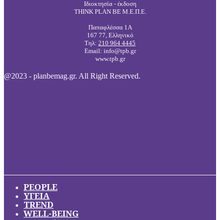
Ιδιοκτησία - έκδοση
THINK PLAN BE Μ.Ε.Π.Ε.
Παπαφλέσσα 1Α
167 77, Ελληνικό
Τηλ:
210 964 4445
Email: info@tpb.gr
www.tpb.gr
@2023 - planbemag.gr. All Right Reserved.
PEOPLE
ΥΓΕΙΑ
TREND
WELL-BEING