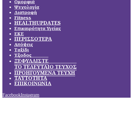
Ομορφιά
Ψυχολογία
Διατροφή
Fitness
HEALTHUPDATES
Επικαιρότητα Υγείας
ΕΚΕ
ΠΕΡΙΣΣΟΤΕΡΑ
Απόψεις
Ταξίδι
Έξοδος
ΞΕΦΥΛΛΙΣΤΕ
ΤΟ ΤΕΛΕΥΤΑΙΟ ΤΕΥΧΟΣ
ΠΡΟΗΓΟΥΜΕΝΑ ΤΕΥΧΗ
ΤΑΥΤΟΤΗΤΑ
ΕΠΙΚΟΙΝΩΝΙΑ
Facebook
Instagram