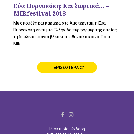
L
Εύα Πυρνοκόκη: Και ξαφνικά… –
MIRfestival 2018
Με σπουδές και καριέρα στο Άμστερνταμ, η Εύα
E
Πυρνοκόκη είναι μια Ελληνίδα περφόρμερ της οποίας
τη δουλειά σπάνια βλέπει το αθηναϊκό κοινό. Για το
MIR...
M
ΠΕΡΙΣΣΟΤΕΡΑ
E
F
I
N
a
n
Ιδιοκτησία - έκδοση
c
s