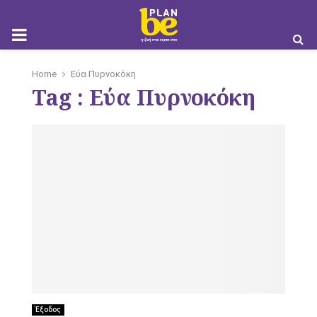
M
Home
Εύα Πυρνοκόκη
Tag : Εύα Πυρνοκόκη
O
B
I
Έξοδος