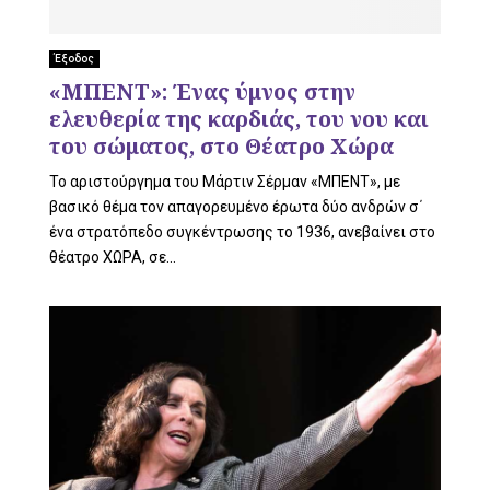
U
Έξοδος
«ΜΠΕΝΤ»: Ένας ύμνος στην
ελευθερία της καρδιάς, του νου και
του σώματος, στο Θέατρο Χώρα
Το αριστούργημα του Μάρτιν Σέρμαν «ΜΠΕΝΤ», με
βασικό θέμα τον απαγορευμένο έρωτα δύο ανδρών σ΄
ένα στρατόπεδο συγκέντρωσης το 1936, ανεβαίνει στο
θέατρο ΧΩΡΑ, σε...