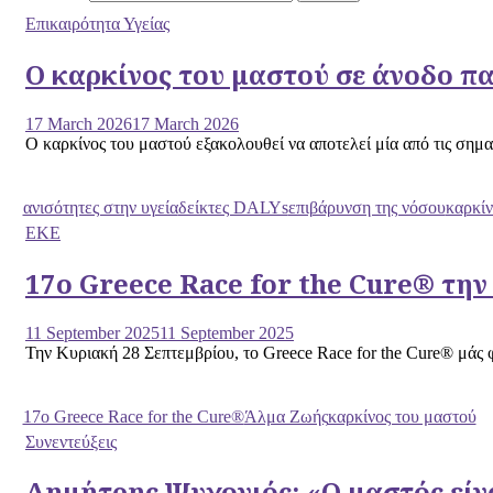
Επικαιρότητα Υγείας
Ο καρκίνος του μαστού σε άνοδο π
17 March 2026
17 March 2026
Ο καρκίνος του μαστού εξακολουθεί να αποτελεί μία από τις σημαν
ανισότητες στην υγεία
δείκτες DALYs
επιβάρυνση της νόσου
καρκίν
ΕΚΕ
17ο Greece Race for the Cure® την
11 September 2025
11 September 2025
Την Κυριακή 28 Σεπτεμβρίου, το Greece Race for the Cure® μάς φέ
17ο Greece Race for the Cure®
Άλμα Ζωής
καρκίνος του μαστού
Συνεντεύξεις
Δημήτρης Ψυχογιός: «Ο μαστός είν