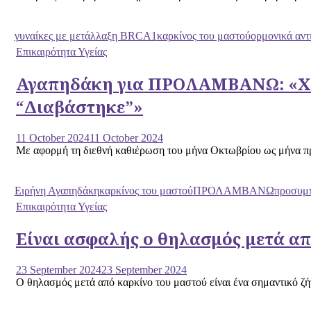
γυναίκες με μετάλλαξη BRCA1
καρκίνος του μαστού
ορμονικά αντ
Επικαιρότητα Υγείας
Αγαπηδάκη για ΠΡΟΛΑΜΒΑΝΩ: «Χιλι
“Διαβάστηκε”»
11 October 2024
11 October 2024
Με αφορμή τη διεθνή καθιέρωση του μήνα Οκτωβρίου ως μήνα πρό
Ειρήνη Αγαπηδάκη
καρκίνος του μαστού
ΠΡΟΛΑΜΒΑΝΩ
προσυμπ
Επικαιρότητα Υγείας
Είναι ασφαλής ο θηλασμός μετά απ
23 September 2024
23 September 2024
Ο θηλασμός μετά από καρκίνο του μαστού είναι ένα σημαντικό ζήτ