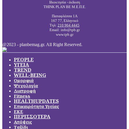
Ιδιοκτησία - έκδοση
THINK PLAN BE Μ.Ε.Π.Ε.
Παπαφλέσσα 1Α
167 77, Ελληνικό
Τηλ:
210 964 4445
Email: info@tpb.gr
www.tpb.gr
@2023 - planbemag.gr. All Right Reserved.
PEOPLE
ΥΓΕΙΑ
TREND
WELL-BEING
Ομορφιά
Ψυχολογία
Διατροφή
Fitness
HEALTHUPDATES
Επικαιρότητα Υγείας
ΕΚΕ
ΠΕΡΙΣΣΟΤΕΡΑ
Απόψεις
Ταξίδι