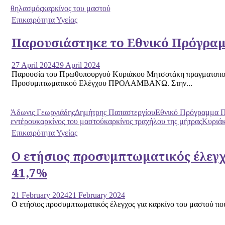
θηλασμός
καρκίνος του μαστού
Επικαιρότητα Υγείας
Παρουσιάστηκε το Εθνικό Πρόγρ
27 April 2024
29 April 2024
Παρουσία του Πρωθυπουργού Κυριάκου Μητσοτάκη πραγματοποιή
Προσυμπτωματικού Ελέγχου ΠΡΟΛΑΜΒΑΝΩ. Στην...
Άδωνις Γεωργιάδης
Δημήτρης Παπαστεργίου
Εθνικό Πρόγραμμα Π
εντέρου
καρκίνος του μαστού
καρκίνος τραχήλου της μήτρας
Κυριάκ
Επικαιρότητα Υγείας
Ο ετήσιος προσυμπτωματικός έλεγχο
41,7%
21 February 2024
21 February 2024
Ο ετήσιος προσυμπτωματικός έλεγχος για καρκίνο του μαστού που α