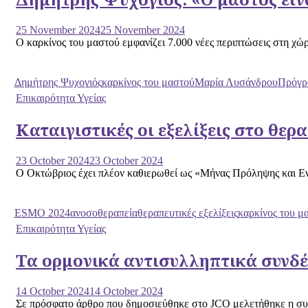
25 November 2024
25 November 2024
Ο καρκίνος του μαστού εμφανίζει 7.000 νέες περιπτώσεις στη χώρ
Δημήτρης Ψυχογιός
καρκίνος του μαστού
Μαρία Λυσάνδρου
Πρόγρ
Επικαιρότητα Υγείας
Καταιγιστικές οι εξελίξεις στο θε
23 October 2024
23 October 2024
Ο Οκτώβριος έχει πλέον καθιερωθεί ως «Μήνας Πρόληψης και Ενημ
ESMO 2024
ανοσοθεραπεία
θεραπευτικές εξελίξεις
καρκίνος του μ
Επικαιρότητα Υγείας
Τα ορμονικά αντισυλληπτικά συνδέ
14 October 2024
14 October 2024
Σε πρόσφατο άρθρο που δημοσιεύθηκε στο JCO μελετήθηκε η συσχ