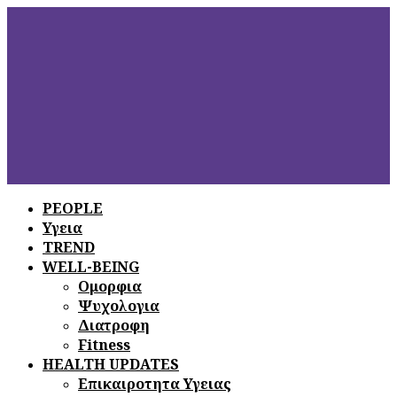
PEOPLE
Υγεια
ΞΕΦΥΛΛΙΣΤΕ
ΤΟ ΤΕΛΕΥΤΑΙΟ
TREND
ΤΕΥΧΟΣ
WELL-BEING
Ομορφια
Ψυχολογια
Διατροφη
Fitness
HEALTH UPDATES
Επικαιροτητα Υγειας