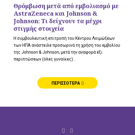
L
Θρόμβωση μετά από εμβολιασμό με
AstraZeneca και Johnson &
Johnson: Τι δείχνουν τα μέχρι
στιγμής στοιχεία
E
H συμβουλευτική επιτροπή του Κέντρου Λοιμώξεων
των ΗΠΑ ανάστειλε προσωρινά τη χρήση του εμβολίου
της Johnson & Johnson, μετά την αναφορά έξι
περιπτώσεων (όλες γυναίκες)...
M
ΠΕΡΙΣΣΟΤΕΡΑ
E
N
F
I