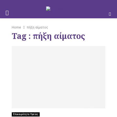
M
Home
πήξη αίματος
Tag : πήξη αίματος
O
B
I
Επικαιρότητα Υγείας