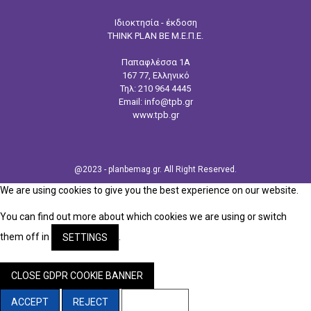
a
n
Ιδιοκτησία - έκδοση
c
s
U
THINK PLAN BE Μ.Ε.Π.Ε.
e
t
Παπαφλέσσα 1Α
b
a
167 77, Ελληνικό
o
g
Τηλ:
210 964 4445
o
r
Email: info@tpb.gr
www.tpb.gr
k
a
m
@2023 - planbemag.gr. All Right Reserved.
We are using cookies to give you the best experience on our website.
You can find out more about which cookies we are using or switch
them off in
.
SETTINGS
CLOSE GDPR COOKIE BANNER
ACCEPT
REJECT
SETTINGS