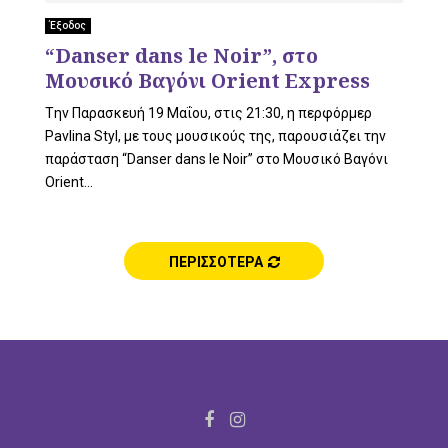
L
Έξοδος
“Danser dans le Noir”, στο
Μουσικό Βαγόνι Orient Express
E
Tην Παρασκευή 19 Μαΐου, στις 21:30, η περφόρμερ
Pavlina Styl, με τους μουσικούς της, παρουσιάζει την
παράσταση “Danser dans le Noir” στο Μουσικό Βαγόνι
Οrient...
M
ΠΕΡΙΣΣΟΤΕΡΑ
E
N
F
I
a
n