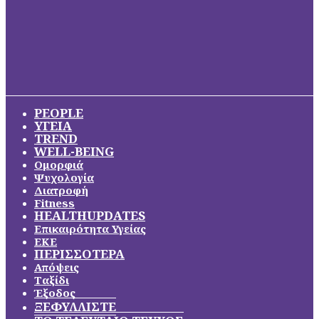
PEOPLE
ΥΓΕΙΑ
TREND
WELL-BEING
Ομορφιά
Ψυχολογία
Διατροφή
Fitness
HEALTHUPDATES
Επικαιρότητα Υγείας
ΕΚΕ
ΠΕΡΙΣΣΟΤΕΡΑ
Απόψεις
Ταξίδι
Έξοδος
ΞΕΦΥΛΛΙΣΤΕ