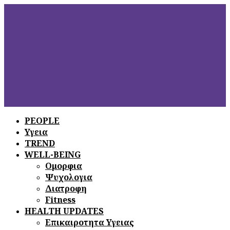
PEOPLE
Υγεια
ΞΕΦΥΛΛΙΣΤΕ
ΤΟ ΤΕΛΕΥΤΑΙΟ
TREND
ΤΕΥΧΟΣ
WELL-BEING
Ομορφια
Ψυχολογια
Διατροφη
Fitness
HEALTH UPDATES
Επικαιροτητα Υγειας