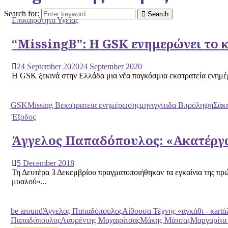
Search for:
Search
Επικαιρότητα Υγείας
“MissingB”: Η GSK ενημερώνει το κ
24 September 2020
24 September 2020
Η GSK ξεκινά στην Ελλάδα μια νέα παγκόσμια εκστρατεία ενημέρω
GSK
Missing B
εκστρατεία ενημέρωσης
μηνιγγίτιδα Β
πρόληψη
Σάκ
Έξοδος
Άγγελος Παπαδόπουλος: «Ακατέργα
5 December 2018
Τη Δευτέρα 3 Δεκεμβρίου πραγματοποιήθηκαν τα εγκαίνια της πρ
μυαλού»...
be around
Άγγελος Παπαδόπουλος
Αίθουσα Τέχνης «αγκάθι - κartά
Παπαδόπουλος
Λαυρέντης Μαχαιρίτσας
Μάκης Μάτσας
Μαργαρίτα